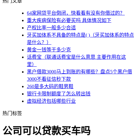
热门文章
64家网贷平台倒闭，快看看有没有你借过的？
重大疾病保险有必要买吗 具体情况如下
产权比率一般多少合适
牙买加体系不具备的特点是( )（牙买加体系的特点
是什么？）
黄金一钱等于多少克
话费宝（联通话费宝是什么意思 主要作用在这
里）
黑户借款3000马上到账的有哪些？盘点5个黑户借
3000不看征信秒下款
260是多大码的鞋男鞋
银行卡限制额度了怎么转出钱
虚拟经济包括哪些行业
热门标签
公司可以贷款买车吗