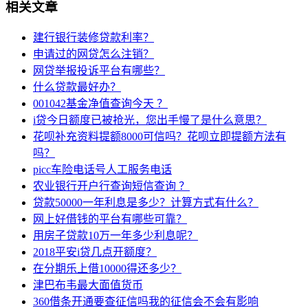
相关文章
建行银行装修贷款利率？
申请过的网贷怎么注销？
网贷举报投诉平台有哪些？
什么贷款最好办？
001042基金净值查询今天 ？
i贷今日额度已被抢光，您出手慢了是什么意思？
花呗补充资料提额8000可信吗？花呗立即提额方法有
吗？
picc车险电话号人工服务电话
农业银行开户行查询短信查询 ？
贷款50000一年利息是多少？计算方式有什么？
网上好借钱的平台有哪些可靠？
用房子贷款10万一年多少利息呢？
2018平安i贷几点开额度？
在分期乐上借10000得还多少？
津巴布韦最大面值货币
360借条开通要查征信吗我的征信会不会有影响