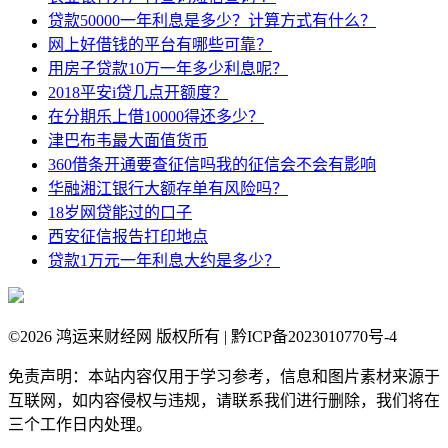
贷款50000一年利息是多少？计算方式有什么？
网上好借钱的平台有哪些可靠？
用房子贷款10万一年多少利息呢？
2018平安i贷几点开额度？
在分期乐上借10000得还多少？
津巴布韦最大面值货币
360借条开通要查征信吗我的征信会不会有影响
华融湘江银行大额存单有风险吗？
18岁网贷能过的口子
西安征信报告打印地点
贷款1万元一年利息大约是多少？
©
2026 鸿运来财经网 版权所有 | 黔ICP备2023010770号-4
免责声明：本站内容仅用于学习参考，信息和图片素材来源于
互联网，如内容侵权与违规，请联系我们进行删除，我们将在
三个工作日内处理。