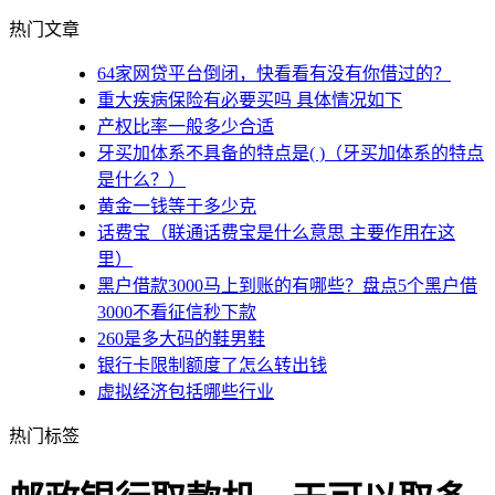
热门文章
64家网贷平台倒闭，快看看有没有你借过的？
重大疾病保险有必要买吗 具体情况如下
产权比率一般多少合适
牙买加体系不具备的特点是( )（牙买加体系的特点
是什么？）
黄金一钱等于多少克
话费宝（联通话费宝是什么意思 主要作用在这
里）
黑户借款3000马上到账的有哪些？盘点5个黑户借
3000不看征信秒下款
260是多大码的鞋男鞋
银行卡限制额度了怎么转出钱
虚拟经济包括哪些行业
热门标签