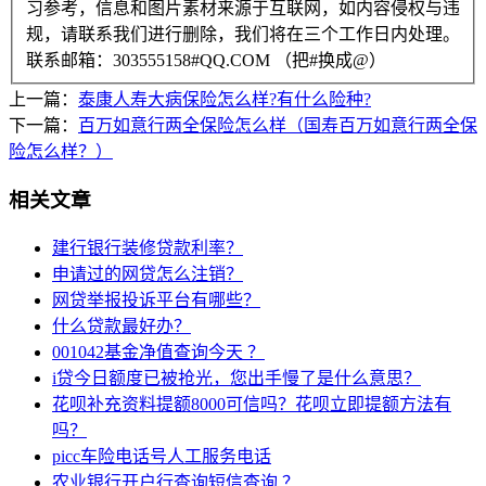
习参考，信息和图片素材来源于互联网，如内容侵权与违
规，请联系我们进行删除，我们将在三个工作日内处理。
联系邮箱：303555158#QQ.COM （把#换成@）
上一篇：
泰康人寿大病保险怎么样?有什么险种?
下一篇：
百万如意行两全保险怎么样（国寿百万如意行两全保
险怎么样？）
相关文章
建行银行装修贷款利率？
申请过的网贷怎么注销？
网贷举报投诉平台有哪些？
什么贷款最好办？
001042基金净值查询今天 ？
i贷今日额度已被抢光，您出手慢了是什么意思？
花呗补充资料提额8000可信吗？花呗立即提额方法有
吗？
picc车险电话号人工服务电话
农业银行开户行查询短信查询 ？