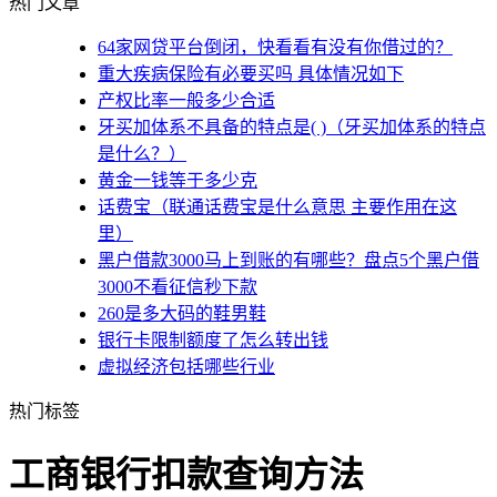
热门文章
64家网贷平台倒闭，快看看有没有你借过的？
重大疾病保险有必要买吗 具体情况如下
产权比率一般多少合适
牙买加体系不具备的特点是( )（牙买加体系的特点
是什么？）
黄金一钱等于多少克
话费宝（联通话费宝是什么意思 主要作用在这
里）
黑户借款3000马上到账的有哪些？盘点5个黑户借
3000不看征信秒下款
260是多大码的鞋男鞋
银行卡限制额度了怎么转出钱
虚拟经济包括哪些行业
热门标签
工商银行扣款查询方法