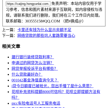
免责声明：本站内容仅用于学
习参考，信息和图片素材来源于互联网，如内容侵权与违
规，请联系我们进行删除，我们将在三个工作日内处理。
联系邮箱：303555158#QQ.COM （把#换成@）
上一篇：
卡里还有钱为什么显示余额不足
下一篇：
网络贷款的那些坑人套路需要当心
相关文章
建行银行装修贷款利率？
申请过的网贷怎么注销？
网贷举报投诉平台有哪些？
什么贷款最好办？
001042基金净值查询今天 ？
i贷今日额度已被抢光，您出手慢了是什么意思？
花呗补充资料提额8000可信吗？花呗立即提额方法有
吗？
picc车险电话号人工服务电话