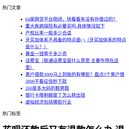
热门文章
64家网贷平台倒闭，快看看有没有你借过的？
重大疾病保险有必要买吗 具体情况如下
产权比率一般多少合适
牙买加体系不具备的特点是( )（牙买加体系的特点
是什么？）
黄金一钱等于多少克
话费宝（联通话费宝是什么意思 主要作用在这
里）
黑户借款3000马上到账的有哪些？盘点5个黑户借
3000不看征信秒下款
260是多大码的鞋男鞋
银行卡限制额度了怎么转出钱
虚拟经济包括哪些行业
热门标签