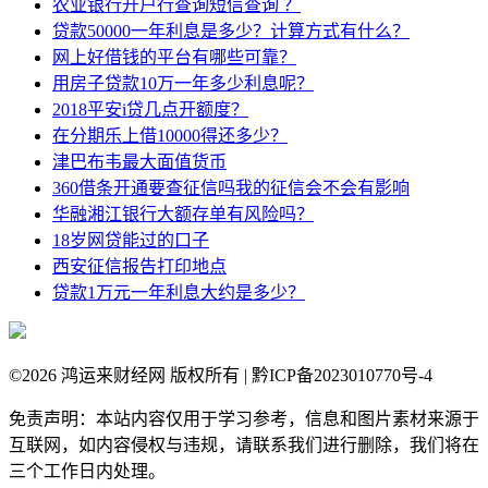
农业银行开户行查询短信查询 ？
贷款50000一年利息是多少？计算方式有什么？
网上好借钱的平台有哪些可靠？
用房子贷款10万一年多少利息呢？
2018平安i贷几点开额度？
在分期乐上借10000得还多少？
津巴布韦最大面值货币
360借条开通要查征信吗我的征信会不会有影响
华融湘江银行大额存单有风险吗？
18岁网贷能过的口子
西安征信报告打印地点
贷款1万元一年利息大约是多少？
©
2026 鸿运来财经网 版权所有 | 黔ICP备2023010770号-4
免责声明：本站内容仅用于学习参考，信息和图片素材来源于
互联网，如内容侵权与违规，请联系我们进行删除，我们将在
三个工作日内处理。