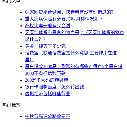
热门文章
64家网贷平台倒闭，快看看有没有你借过的？
重大疾病保险有必要买吗 具体情况如下
产权比率一般多少合适
牙买加体系不具备的特点是( )（牙买加体系的特点
是什么？）
黄金一钱等于多少克
话费宝（联通话费宝是什么意思 主要作用在这
里）
黑户借款3000马上到账的有哪些？盘点5个黑户借
3000不看征信秒下款
260是多大码的鞋男鞋
银行卡限制额度了怎么转出钱
虚拟经济包括哪些行业
热门标签
中秋节高速公路收费不