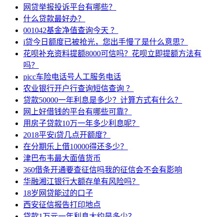
网贷举报投诉平台有哪些？
什么贷款最好办？
001042基金净值查询今天 ？
i贷今日额度已被抢光，您出手慢了是什么意思？
花呗补充资料提额8000可信吗？花呗立即提额方法有
吗？
picc车险电话号人工服务电话
农业银行开户行查询短信查询 ？
贷款50000一年利息是多少？计算方式有什么？
网上好借钱的平台有哪些可靠？
用房子贷款10万一年多少利息呢？
2018平安i贷几点开额度？
在分期乐上借10000得还多少？
津巴布韦最大面值货币
360借条开通要查征信吗我的征信会不会有影响
华融湘江银行大额存单有风险吗？
18岁网贷能过的口子
西安征信报告打印地点
贷款1万元一年利息大约是多少？