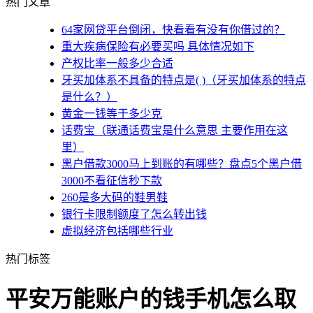
热门文章
64家网贷平台倒闭，快看看有没有你借过的？
重大疾病保险有必要买吗 具体情况如下
产权比率一般多少合适
牙买加体系不具备的特点是( )（牙买加体系的特点
是什么？）
黄金一钱等于多少克
话费宝（联通话费宝是什么意思 主要作用在这
里）
黑户借款3000马上到账的有哪些？盘点5个黑户借
3000不看征信秒下款
260是多大码的鞋男鞋
银行卡限制额度了怎么转出钱
虚拟经济包括哪些行业
热门标签
平安万能账户的钱手机怎么取