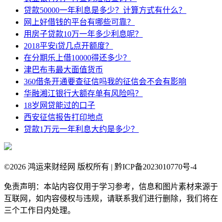
贷款50000一年利息是多少？计算方式有什么？
网上好借钱的平台有哪些可靠？
用房子贷款10万一年多少利息呢？
2018平安i贷几点开额度？
在分期乐上借10000得还多少？
津巴布韦最大面值货币
360借条开通要查征信吗我的征信会不会有影响
华融湘江银行大额存单有风险吗？
18岁网贷能过的口子
西安征信报告打印地点
贷款1万元一年利息大约是多少？
©
2026 鸿运来财经网 版权所有 | 黔ICP备2023010770号-4
免责声明：本站内容仅用于学习参考，信息和图片素材来源于
互联网，如内容侵权与违规，请联系我们进行删除，我们将在
三个工作日内处理。