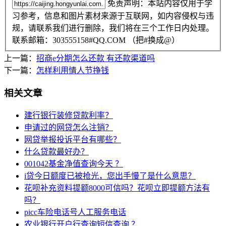
免责声明：本站内容仅用于学
习参考，信息和图片素材来源于互联网，如内容侵权与违
规，请联系我们进行删除，我们将在三个工作日内处理。
联系邮箱：303555158#QQ.COM （把#换成@）
上一篇：
招商e分期怎么还款 有还款渠道吗
下一篇：
怎样利用情人节挣钱
相关文章
建行银行装修贷款利率？
申请过的网贷怎么注销？
网贷举报投诉平台有哪些？
什么贷款最好办？
001042基金净值查询今天 ？
i贷今日额度已被抢光，您出手慢了是什么意思？
花呗补充资料提额8000可信吗？花呗立即提额方法有
吗？
picc车险电话号人工服务电话
农业银行开户行查询短信查询 ？