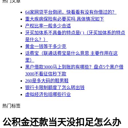
热门文章
64家网贷平台倒闭，快看看有没有你借过的？
重大疾病保险有必要买吗 具体情况如下
产权比率一般多少合适
牙买加体系不具备的特点是( )（牙买加体系的特点
是什么？）
黄金一钱等于多少克
话费宝（联通话费宝是什么意思 主要作用在这
里）
黑户借款3000马上到账的有哪些？盘点5个黑户借
3000不看征信秒下款
260是多大码的鞋男鞋
银行卡限制额度了怎么转出钱
虚拟经济包括哪些行业
热门标签
公积金还款当天没扣足怎么办