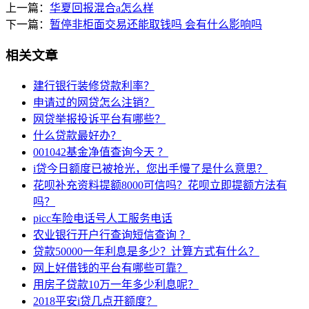
上一篇：
华夏回报混合a怎么样
下一篇：
暂停非柜面交易还能取钱吗 会有什么影响吗
相关文章
建行银行装修贷款利率？
申请过的网贷怎么注销？
网贷举报投诉平台有哪些？
什么贷款最好办？
001042基金净值查询今天 ？
i贷今日额度已被抢光，您出手慢了是什么意思？
花呗补充资料提额8000可信吗？花呗立即提额方法有
吗？
picc车险电话号人工服务电话
农业银行开户行查询短信查询 ？
贷款50000一年利息是多少？计算方式有什么？
网上好借钱的平台有哪些可靠？
用房子贷款10万一年多少利息呢？
2018平安i贷几点开额度？