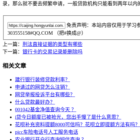
录，那么就不要去频繁申请，一般贷款机构只能看到两年以内
免责声明：本站内容仅用于学习
303555158#QQ.COM （把#换成@）
上一篇：
刑法直接证据的类型有哪些
下一篇：
银行卡的交易记录能删除吗
相关文章
建行银行装修贷款利率？
申请过的网贷怎么注销？
网贷举报投诉平台有哪些？
什么贷款最好办？
001042基金净值查询今天 ？
i贷今日额度已被抢光，您出手慢了是什么意思？
花呗补充资料提额8000可信吗？花呗立即提额方法有吗？
picc车险电话号人工服务电话
农业银行开户行查询短信查询 ？