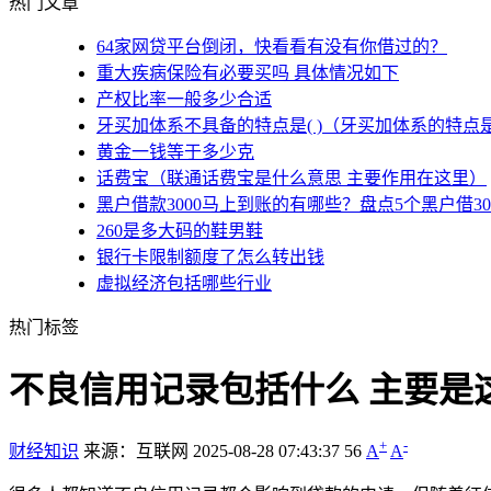
热门文章
64家网贷平台倒闭，快看看有没有你借过的？
重大疾病保险有必要买吗 具体情况如下
产权比率一般多少合适
牙买加体系不具备的特点是( )（牙买加体系的特点
黄金一钱等于多少克
话费宝（联通话费宝是什么意思 主要作用在这里）
黑户借款3000马上到账的有哪些？盘点5个黑户借3
260是多大码的鞋男鞋
银行卡限制额度了怎么转出钱
虚拟经济包括哪些行业
热门标签
不良信用记录包括什么 主要是
+
-
财经知识
来源：互联网
2025-08-28 07:43:37
56
A
A