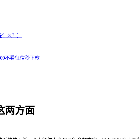
是什么？）
000不看征信秒下款
这两方面