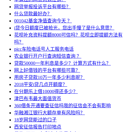
网贷举报投诉平台有哪些？
什么贷款最好办？
001042基金净值查询今天 ？
i贷今日额度已被抢光，您出手慢了是什么意思？
花呗补充资料提额8000可信吗？花呗立即提额方法有
吗？
picc车险电话号人工服务电话
农业银行开户行查询短信查询 ？
贷款50000一年利息是多少？计算方式有什么？
网上好借钱的平台有哪些可靠？
用房子贷款10万一年多少利息呢？
2018平安i贷几点开额度？
在分期乐上借10000得还多少？
津巴布韦最大面值货币
360借条开通要查征信吗我的征信会不会有影响
华融湘江银行大额存单有风险吗？
18岁网贷能过的口子
西安征信报告打印地点