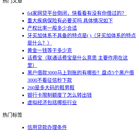
热门文章
64家网贷平台倒闭，快看看有没有你借过的？
重大疾病保险有必要买吗 具体情况如下
产权比率一般多少合适
牙买加体系不具备的特点是( )（牙买加体系的特点
是什么？）
黄金一钱等于多少克
话费宝（联通话费宝是什么意思 主要作用在这
里）
黑户借款3000马上到账的有哪些？盘点5个黑户借
3000不看征信秒下款
260是多大码的鞋男鞋
银行卡限制额度了怎么转出钱
虚拟经济包括哪些行业
热门标签
信用贷款办理条件