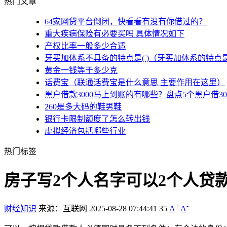
热门文章
64家网贷平台倒闭，快看看有没有你借过的？
重大疾病保险有必要买吗 具体情况如下
产权比率一般多少合适
牙买加体系不具备的特点是( )（牙买加体系的特点
黄金一钱等于多少克
话费宝（联通话费宝是什么意思 主要作用在这里）
黑户借款3000马上到账的有哪些？盘点5个黑户借3
260是多大码的鞋男鞋
银行卡限制额度了怎么转出钱
虚拟经济包括哪些行业
热门标签
房子写2个人名字可以2个人贷
+
-
财经知识
来源：互联网
2025-08-28 07:44:41
35
A
A