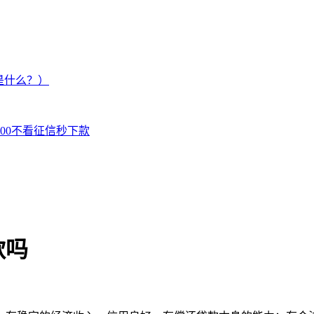
是什么？）
000不看征信秒下款
款吗