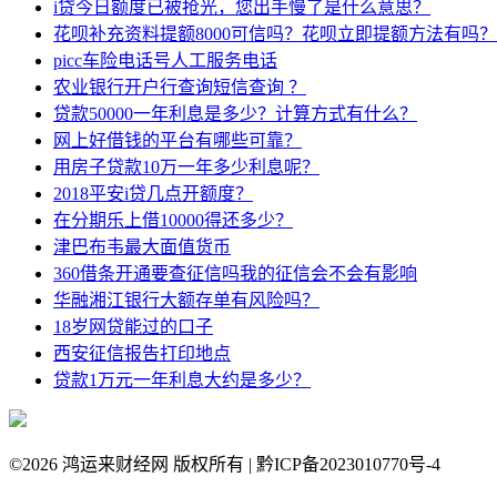
i贷今日额度已被抢光，您出手慢了是什么意思？
花呗补充资料提额8000可信吗？花呗立即提额方法有吗？
picc车险电话号人工服务电话
农业银行开户行查询短信查询 ？
贷款50000一年利息是多少？计算方式有什么？
网上好借钱的平台有哪些可靠？
用房子贷款10万一年多少利息呢？
2018平安i贷几点开额度？
在分期乐上借10000得还多少？
津巴布韦最大面值货币
360借条开通要查征信吗我的征信会不会有影响
华融湘江银行大额存单有风险吗？
18岁网贷能过的口子
西安征信报告打印地点
贷款1万元一年利息大约是多少？
©
2026 鸿运来财经网 版权所有 | 黔ICP备2023010770号-4