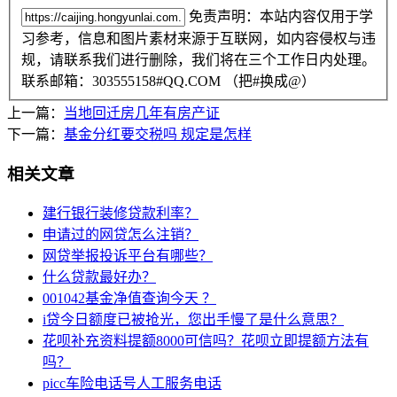
免责声明：本站内容仅用于学
习参考，信息和图片素材来源于互联网，如内容侵权与违
规，请联系我们进行删除，我们将在三个工作日内处理。
联系邮箱：303555158#QQ.COM （把#换成@）
上一篇：
当地回迁房几年有房产证
下一篇：
基金分红要交税吗 规定是怎样
相关文章
建行银行装修贷款利率？
申请过的网贷怎么注销？
网贷举报投诉平台有哪些？
什么贷款最好办？
001042基金净值查询今天 ？
i贷今日额度已被抢光，您出手慢了是什么意思？
花呗补充资料提额8000可信吗？花呗立即提额方法有
吗？
picc车险电话号人工服务电话