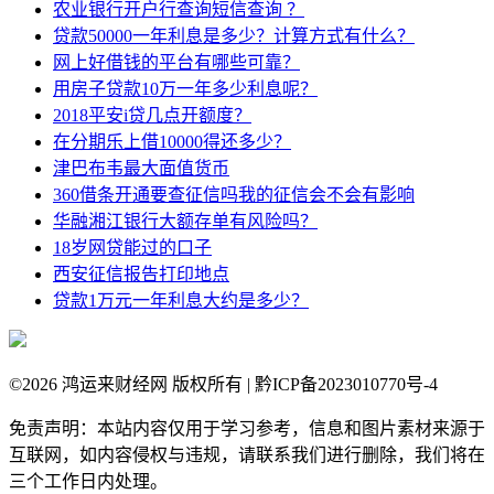
农业银行开户行查询短信查询 ？
贷款50000一年利息是多少？计算方式有什么？
网上好借钱的平台有哪些可靠？
用房子贷款10万一年多少利息呢？
2018平安i贷几点开额度？
在分期乐上借10000得还多少？
津巴布韦最大面值货币
360借条开通要查征信吗我的征信会不会有影响
华融湘江银行大额存单有风险吗？
18岁网贷能过的口子
西安征信报告打印地点
贷款1万元一年利息大约是多少？
©
2026 鸿运来财经网 版权所有 | 黔ICP备2023010770号-4
免责声明：本站内容仅用于学习参考，信息和图片素材来源于
互联网，如内容侵权与违规，请联系我们进行删除，我们将在
三个工作日内处理。