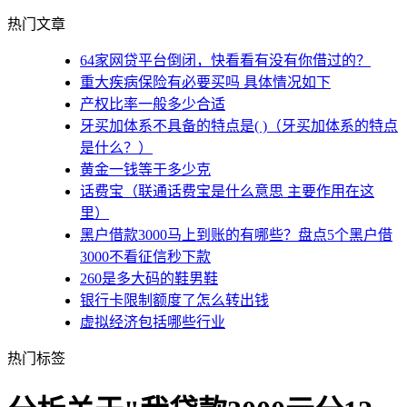
热门文章
64家网贷平台倒闭，快看看有没有你借过的？
重大疾病保险有必要买吗 具体情况如下
产权比率一般多少合适
牙买加体系不具备的特点是( )（牙买加体系的特点
是什么？）
黄金一钱等于多少克
话费宝（联通话费宝是什么意思 主要作用在这
里）
黑户借款3000马上到账的有哪些？盘点5个黑户借
3000不看征信秒下款
260是多大码的鞋男鞋
银行卡限制额度了怎么转出钱
虚拟经济包括哪些行业
热门标签