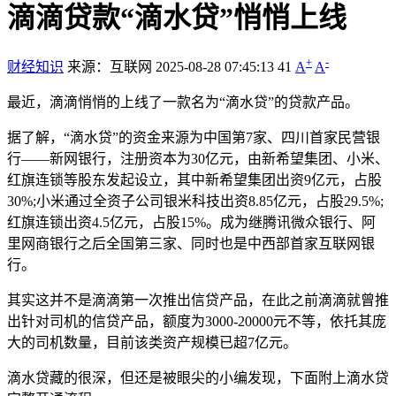
滴滴贷款“滴水贷”悄悄上线
+
-
财经知识
来源：互联网
2025-08-28 07:45:13
41
A
A
最近，滴滴悄悄的上线了一款名为“滴水贷”的贷款产品。
据了解，“滴水贷”的资金来源为中国第7家、四川首家民营银
行——新网银行，注册资本为30亿元，由新希望集团、小米、
红旗连锁等股东发起设立，其中新希望集团出资9亿元，占股
30%;小米通过全资子公司银米科技出资8.85亿元，占股29.5%;
红旗连锁出资4.5亿元，占股15%。成为继腾讯微众银行、阿
里网商银行之后全国第三家、同时也是中西部首家互联网银
行。
其实这并不是滴滴第一次推出信贷产品，在此之前滴滴就曾推
出针对司机的信贷产品，额度为3000-20000元不等，依托其庞
大的司机数量，目前该类资产规模已超7亿元。
滴水贷藏的很深，但还是被眼尖的小编发现，下面附上滴水贷