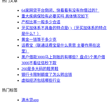
热门文章
64家网贷平台倒闭，快看看有没有你借过的？
重大疾病保险有必要买吗 具体情况如下
产权比率一般多少合适
牙买加体系不具备的特点是( )（牙买加体系的特点
是什么？）
黄金一钱等于多少克
话费宝（联通话费宝是什么意思 主要作用在这
里）
黑户借款3000马上到账的有哪些？盘点5个黑户借
3000不看征信秒下款
260是多大码的鞋男鞋
银行卡限制额度了怎么转出钱
虚拟经济包括哪些行业
热门标签
滴水贷app