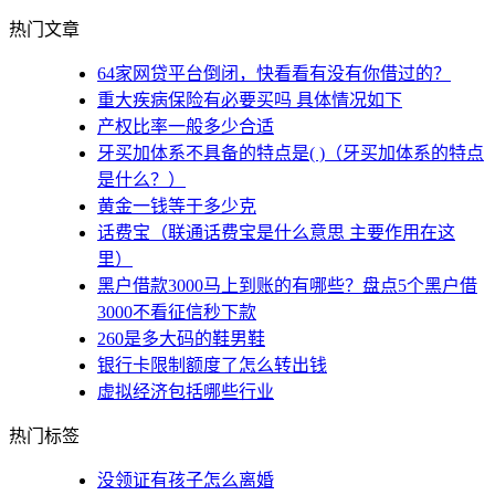
热门文章
64家网贷平台倒闭，快看看有没有你借过的？
重大疾病保险有必要买吗 具体情况如下
产权比率一般多少合适
牙买加体系不具备的特点是( )（牙买加体系的特点
是什么？）
黄金一钱等于多少克
话费宝（联通话费宝是什么意思 主要作用在这
里）
黑户借款3000马上到账的有哪些？盘点5个黑户借
3000不看征信秒下款
260是多大码的鞋男鞋
银行卡限制额度了怎么转出钱
虚拟经济包括哪些行业
热门标签
没领证有孩子怎么离婚