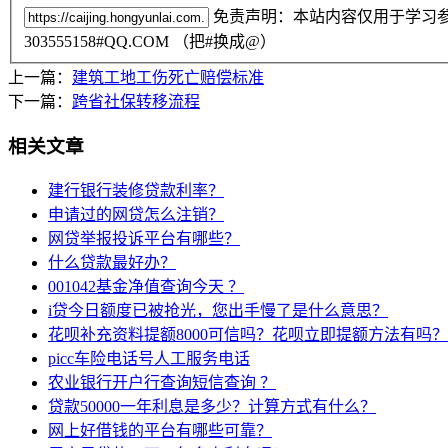
免责声明：本站内容仅用于学习
303555158#QQ.COM （把#换成@）
上一篇：
建筑工地工伤死亡赔偿标准
下一篇：
跨省社保转移流程
相关文章
建行银行装修贷款利率？
申请过的网贷怎么注销？
网贷举报投诉平台有哪些？
什么贷款最好办？
001042基金净值查询今天 ？
i贷今日额度已被抢光，您出手慢了是什么意思？
花呗补充资料提额8000可信吗？花呗立即提额方法有吗？
picc车险电话号人工服务电话
农业银行开户行查询短信查询 ？
贷款50000一年利息是多少？计算方式有什么？
网上好借钱的平台有哪些可靠？