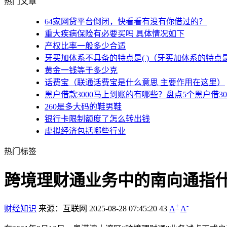
热门文章
64家网贷平台倒闭，快看看有没有你借过的？
重大疾病保险有必要买吗 具体情况如下
产权比率一般多少合适
牙买加体系不具备的特点是( )（牙买加体系的特点
黄金一钱等于多少克
话费宝（联通话费宝是什么意思 主要作用在这里）
黑户借款3000马上到账的有哪些？盘点5个黑户借3
260是多大码的鞋男鞋
银行卡限制额度了怎么转出钱
虚拟经济包括哪些行业
热门标签
跨境理财通业务中的南向通指什
+
-
财经知识
来源：互联网
2025-08-28 07:45:20
43
A
A