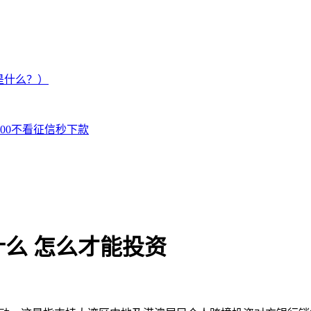
是什么？）
000不看征信秒下款
么 怎么才能投资