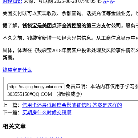
财经知识
来源：互联网
2025-08-28 07:46:05
45
A
A
美团支付既可以实现收款、余额查询、话费充值等金融业务，
据了解，
钱袋宝是美团点评全资控股的第三方支付公司，
服务
不久之前，钱袋宝新增一项经营异常信息。从工商信息显示中
具体，体现在《钱袋宝2018年度客户投诉处理及风险事件情况
新高。
钱袋宝是什么
免责声明：本站内容仅用于学习
303555158#QQ.COM （把#换成@）
上一篇：
信用卡还最低额度会影响征信吗 答案是这样的
下一篇：
买期房什么时候交税啊
相关文章