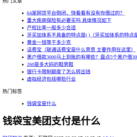
热门文章
64家网贷平台倒闭，快看看有没有你借过的？
重大疾病保险有必要买吗 具体情况如下
产权比率一般多少合适
牙买加体系不具备的特点是( )（牙买加体系的特点
黄金一钱等于多少克
话费宝（联通话费宝是什么意思 主要作用在这里）
黑户借款3000马上到账的有哪些？盘点5个黑户借3
260是多大码的鞋男鞋
银行卡限制额度了怎么转出钱
虚拟经济包括哪些行业
热门标签
钱袋宝是什么
钱袋宝美团支付是什么
+
-