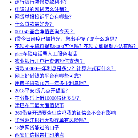
建行银行装修贷款利率？
申请过的网贷怎么注销？
网贷举报投诉平台有哪些？
什么贷款最好办？
001042基金净值查询今天 ？
i贷今日额度已被抢光，您出手慢了是什么意思？
花呗补充资料提额8000可信吗？花呗立即提额方法有吗？
picc车险电话号人工服务电话
农业银行开户行查询短信查询 ？
贷款50000一年利息是多少？计算方式有什么？
网上好借钱的平台有哪些可靠？
用房子贷款10万一年多少利息呢？
2018平安i贷几点开额度？
在分期乐上借10000得还多少？
津巴布韦最大面值货币
360借条开通要查征信吗我的征信会不会有影响
华融湘江银行大额存单有风险吗？
18岁网贷能过的口子
西安征信报告打印地点