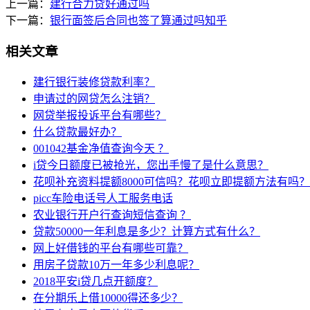
上一篇：
建行合力贷好通过吗
下一篇：
银行面签后合同也签了算通过吗知乎
相关文章
建行银行装修贷款利率？
申请过的网贷怎么注销？
网贷举报投诉平台有哪些？
什么贷款最好办？
001042基金净值查询今天 ？
i贷今日额度已被抢光，您出手慢了是什么意思？
花呗补充资料提额8000可信吗？花呗立即提额方法有吗？
picc车险电话号人工服务电话
农业银行开户行查询短信查询 ？
贷款50000一年利息是多少？计算方式有什么？
网上好借钱的平台有哪些可靠？
用房子贷款10万一年多少利息呢？
2018平安i贷几点开额度？
在分期乐上借10000得还多少？