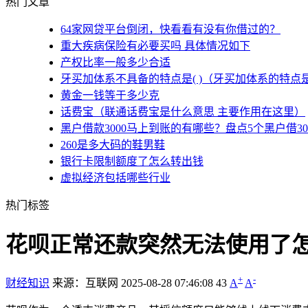
热门文章
64家网贷平台倒闭，快看看有没有你借过的？
重大疾病保险有必要买吗 具体情况如下
产权比率一般多少合适
牙买加体系不具备的特点是( )（牙买加体系的特点
黄金一钱等于多少克
话费宝（联通话费宝是什么意思 主要作用在这里）
黑户借款3000马上到账的有哪些？盘点5个黑户借3
260是多大码的鞋男鞋
银行卡限制额度了怎么转出钱
虚拟经济包括哪些行业
热门标签
花呗正常还款突然无法使用了怎
+
-
财经知识
来源：互联网
2025-08-28 07:46:08
43
A
A