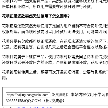
花呗作为一个透支消费产品，其授信额度只能够线上线下消费
账单日和还款日，所以用户需要在还款日时进行还款。
花呗正常还款突然无法使用了怎么回事？
花呗正常还款突然无法使用了是因为用户当前不符合花呗使用
权限处理。而花呗还款前可以用还款后无法使用，可能是因为
花呗只要有欠款都可以正常还款。在花呗未还清欠款的情况下
记录，还有罚息等，在逾期几天之后还会面临平台催收以及拨
花呗目前属于上征信产品，使用花呗时都需要同意花呗征信授
还款日或者是还款日之前还款，否则都是逾期还款，花呗没有
花呗被限制使用之后，想要再次开通花呗消费，需要等到系统
用。
免责声明：本站内容仅用于学习
303555158#QQ.COM （把#换成@）