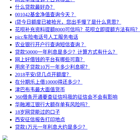
什么贷款最好办？
001042基金净值查询今天 ？
i贷今日额度已被抢光，您出手慢了是什么意思？
花呗补充资料提额8000可信吗？花呗立即提额方法有吗？
picc车险电话号人工服务电话
农业银行开户行查询短信查询 ？
贷款50000一年利息是多少？计算方式有什么？
网上好借钱的平台有哪些可靠？
用房子贷款10万一年多少利息呢？
2018平安i贷几点开额度？
在分期乐上借10000得还多少？
津巴布韦最大面值货币
360借条开通要查征信吗我的征信会不会有影响
华融湘江银行大额存单有风险吗？
18岁网贷能过的口子
西安征信报告打印地点
贷款1万元一年利息大约是多少？