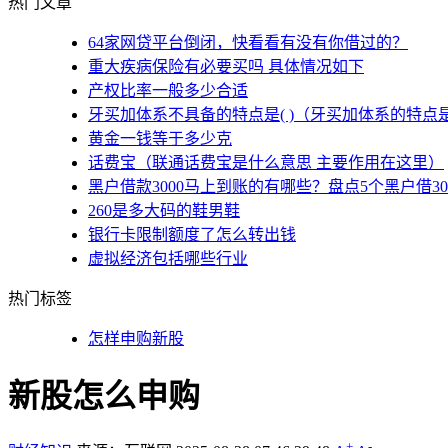
热门文章
64家网贷平台倒闭，快看看有没有你借过的？
重大疾病保险有必要买吗 具体情况如下
产权比率一般多少合适
牙买加体系不具备的特点是( )（牙买加体系的特点
黄金一钱等于多少克
话费宝（联通话费宝是什么意思 主要作用在这里）
黑户借款3000马上到账的有哪些？盘点5个黑户借3
260是多大码的鞋男鞋
银行卡限制额度了怎么转出钱
虚拟经济包括哪些行业
热门标签
怎样申购新股
新股怎么申购
+
-