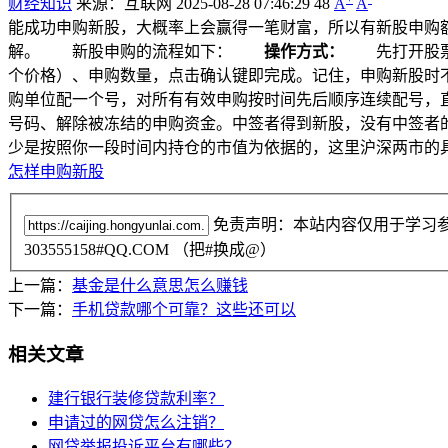
财经知识
来源：互联网
2025-08-28 07:46:29
48
A
A
能成功申购新股，大概率上会赢得一笔财富，所以有新股申购
解。 新股申购的流程如下：
操作方式：
先打开股票软
个价格）、申购数量，点击确认键即完成。记住，申购新股
购单位配一个号，对所有有效申购按时间先后顺序连续配号，直
号码、解除被冻结的申购资金。中签者得到新股，没有中签者
少是按照你一段时间内持仓的市值为依据的，这里沪深两市的
怎样申购新股
免责声明：本站内容仅用于学习
303555158#QQ.COM （把#换成@）
上一篇：
基金是什么意思怎么赚钱
下一篇：
手机贷款哪个可靠？这些还可以
相关文章
建行银行装修贷款利率？
申请过的网贷怎么注销？
网贷举报投诉平台有哪些？