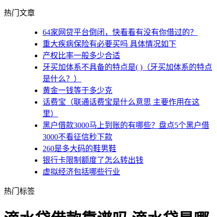
热门文章
64家网贷平台倒闭，快看看有没有你借过的？
重大疾病保险有必要买吗 具体情况如下
产权比率一般多少合适
牙买加体系不具备的特点是( )（牙买加体系的特点
是什么？）
黄金一钱等于多少克
话费宝（联通话费宝是什么意思 主要作用在这
里）
黑户借款3000马上到账的有哪些？盘点5个黑户借
3000不看征信秒下款
260是多大码的鞋男鞋
银行卡限制额度了怎么转出钱
虚拟经济包括哪些行业
热门标签