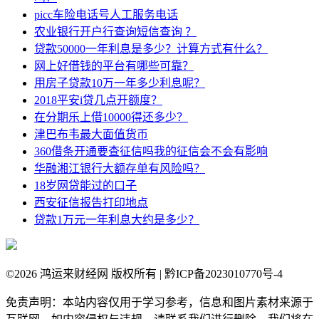
picc车险电话号人工服务电话
农业银行开户行查询短信查询 ？
贷款50000一年利息是多少？计算方式有什么？
网上好借钱的平台有哪些可靠？
用房子贷款10万一年多少利息呢？
2018平安i贷几点开额度？
在分期乐上借10000得还多少？
津巴布韦最大面值货币
360借条开通要查征信吗我的征信会不会有影响
华融湘江银行大额存单有风险吗？
18岁网贷能过的口子
西安征信报告打印地点
贷款1万元一年利息大约是多少？
©
2026 鸿运来财经网 版权所有 | 黔ICP备2023010770号-4
免责声明：本站内容仅用于学习参考，信息和图片素材来源于