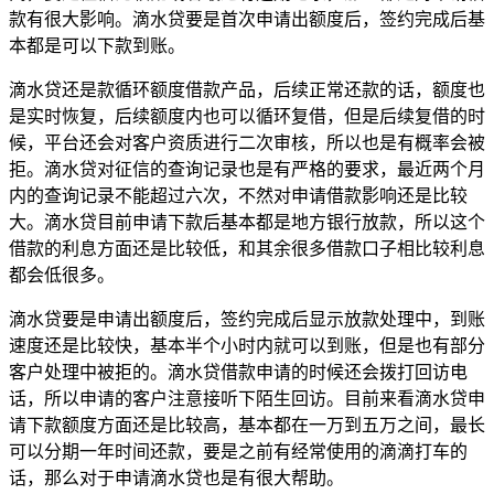
款有很大影响。滴水贷要是首次申请出额度后，签约完成后基
本都是可以下款到账。
滴水贷还是款循环额度借款产品，后续正常还款的话，额度也
是实时恢复，后续额度内也可以循环复借，但是后续复借的时
候，平台还会对客户资质进行二次审核，所以也是有概率会被
拒。滴水贷对征信的查询记录也是有严格的要求，最近两个月
内的查询记录不能超过六次，不然对申请借款影响还是比较
大。滴水贷目前申请下款后基本都是地方银行放款，所以这个
借款的利息方面还是比较低，和其余很多借款口子相比较利息
都会低很多。
滴水贷要是申请出额度后，签约完成后显示放款处理中，到账
速度还是比较快，基本半个小时内就可以到账，但是也有部分
客户处理中被拒的。滴水贷借款申请的时候还会拨打回访电
话，所以申请的客户注意接听下陌生回访。目前来看滴水贷申
请下款额度方面还是比较高，基本都在一万到五万之间，最长
可以分期一年时间还款，要是之前有经常使用的滴滴打车的
话，那么对于申请滴水贷也是有很大帮助。