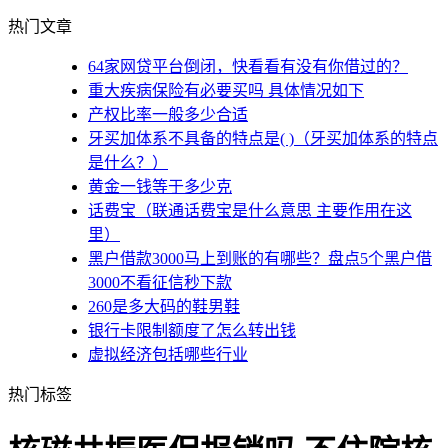
热门文章
64家网贷平台倒闭，快看看有没有你借过的？
重大疾病保险有必要买吗 具体情况如下
产权比率一般多少合适
牙买加体系不具备的特点是( )（牙买加体系的特点
是什么？）
黄金一钱等于多少克
话费宝（联通话费宝是什么意思 主要作用在这
里）
黑户借款3000马上到账的有哪些？盘点5个黑户借
3000不看征信秒下款
260是多大码的鞋男鞋
银行卡限制额度了怎么转出钱
虚拟经济包括哪些行业
热门标签