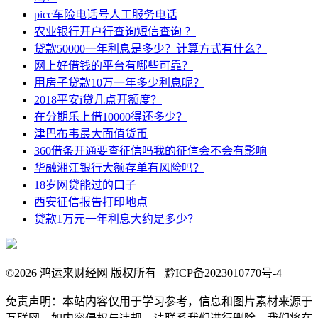
picc车险电话号人工服务电话
农业银行开户行查询短信查询 ？
贷款50000一年利息是多少？计算方式有什么？
网上好借钱的平台有哪些可靠？
用房子贷款10万一年多少利息呢？
2018平安i贷几点开额度？
在分期乐上借10000得还多少？
津巴布韦最大面值货币
360借条开通要查征信吗我的征信会不会有影响
华融湘江银行大额存单有风险吗？
18岁网贷能过的口子
西安征信报告打印地点
贷款1万元一年利息大约是多少？
©
2026 鸿运来财经网 版权所有 | 黔ICP备2023010770号-4
免责声明：本站内容仅用于学习参考，信息和图片素材来源于