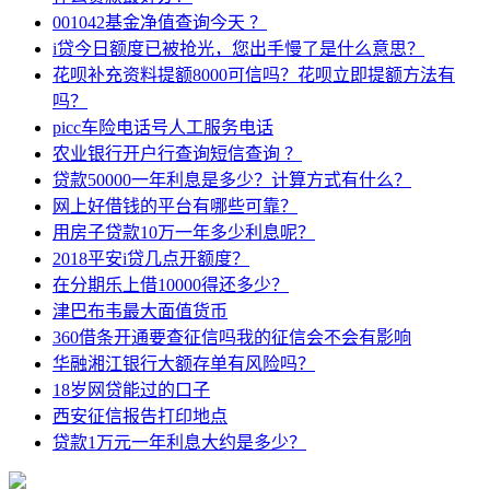
001042基金净值查询今天 ？
i贷今日额度已被抢光，您出手慢了是什么意思？
花呗补充资料提额8000可信吗？花呗立即提额方法有
吗？
picc车险电话号人工服务电话
农业银行开户行查询短信查询 ？
贷款50000一年利息是多少？计算方式有什么？
网上好借钱的平台有哪些可靠？
用房子贷款10万一年多少利息呢？
2018平安i贷几点开额度？
在分期乐上借10000得还多少？
津巴布韦最大面值货币
360借条开通要查征信吗我的征信会不会有影响
华融湘江银行大额存单有风险吗？
18岁网贷能过的口子
西安征信报告打印地点
贷款1万元一年利息大约是多少？