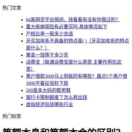
热门文章
64家网贷平台倒闭，快看看有没有你借过的？
重大疾病保险有必要买吗 具体情况如下
产权比率一般多少合适
牙买加体系不具备的特点是( )（牙买加体系的特点
是什么？）
黄金一钱等于多少克
话费宝（联通话费宝是什么意思 主要作用在这
里）
黑户借款3000马上到账的有哪些？盘点5个黑户借
3000不看征信秒下款
260是多大码的鞋男鞋
银行卡限制额度了怎么转出钱
虚拟经济包括哪些行业
热门标签