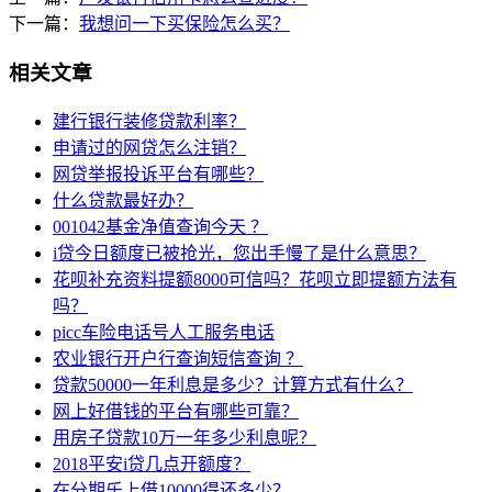
下一篇：
我想问一下买保险怎么买？
相关文章
建行银行装修贷款利率？
申请过的网贷怎么注销？
网贷举报投诉平台有哪些？
什么贷款最好办？
001042基金净值查询今天 ？
i贷今日额度已被抢光，您出手慢了是什么意思？
花呗补充资料提额8000可信吗？花呗立即提额方法有
吗？
picc车险电话号人工服务电话
农业银行开户行查询短信查询 ？
贷款50000一年利息是多少？计算方式有什么？
网上好借钱的平台有哪些可靠？
用房子贷款10万一年多少利息呢？
2018平安i贷几点开额度？
在分期乐上借10000得还多少？