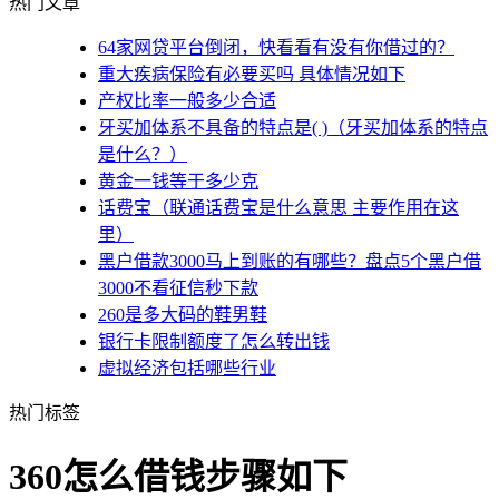
热门文章
64家网贷平台倒闭，快看看有没有你借过的？
重大疾病保险有必要买吗 具体情况如下
产权比率一般多少合适
牙买加体系不具备的特点是( )（牙买加体系的特点
是什么？）
黄金一钱等于多少克
话费宝（联通话费宝是什么意思 主要作用在这
里）
黑户借款3000马上到账的有哪些？盘点5个黑户借
3000不看征信秒下款
260是多大码的鞋男鞋
银行卡限制额度了怎么转出钱
虚拟经济包括哪些行业
热门标签
360怎么借钱步骤如下