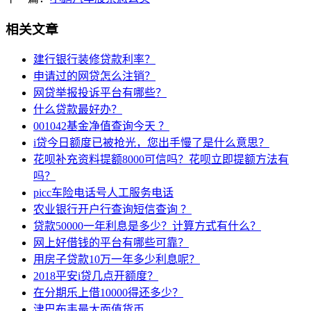
相关文章
建行银行装修贷款利率？
申请过的网贷怎么注销？
网贷举报投诉平台有哪些？
什么贷款最好办？
001042基金净值查询今天 ？
i贷今日额度已被抢光，您出手慢了是什么意思？
花呗补充资料提额8000可信吗？花呗立即提额方法有
吗？
picc车险电话号人工服务电话
农业银行开户行查询短信查询 ？
贷款50000一年利息是多少？计算方式有什么？
网上好借钱的平台有哪些可靠？
用房子贷款10万一年多少利息呢？
2018平安i贷几点开额度？
在分期乐上借10000得还多少？
津巴布韦最大面值货币