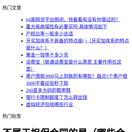
热门文章
64家网贷平台倒闭，快看看有没有你借过的？
重大疾病保险有必要买吗 具体情况如下
产权比率一般多少合适
牙买加体系不具备的特点是( )（牙买加体系的特点
是什么？）
黄金一钱等于多少克
话费宝（联通话费宝是什么意思 主要作用在这
里）
黑户借款3000马上到账的有哪些？盘点5个黑户借
3000不看征信秒下款
260是多大码的鞋男鞋
银行卡限制额度了怎么转出钱
虚拟经济包括哪些行业
热门标签