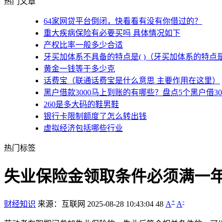
热门文章
64家网贷平台倒闭，快看看有没有你借过的？
重大疾病保险有必要买吗 具体情况如下
产权比率一般多少合适
牙买加体系不具备的特点是( )（牙买加体系的特点
黄金一钱等于多少克
话费宝（联通话费宝是什么意思 主要作用在这里）
黑户借款3000马上到账的有哪些？盘点5个黑户借3
260是多大码的鞋男鞋
银行卡限制额度了怎么转出钱
虚拟经济包括哪些行业
热门标签
失业保险金领取条件必须满一年
+
-
财经知识
来源：互联网
2025-08-28 10:43:04
48
A
A