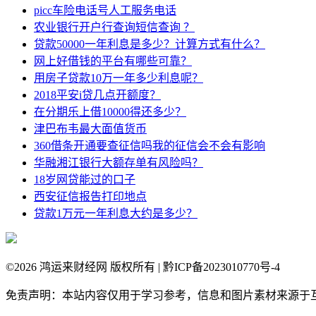
picc车险电话号人工服务电话
农业银行开户行查询短信查询 ？
贷款50000一年利息是多少？计算方式有什么？
网上好借钱的平台有哪些可靠？
用房子贷款10万一年多少利息呢？
2018平安i贷几点开额度？
在分期乐上借10000得还多少？
津巴布韦最大面值货币
360借条开通要查征信吗我的征信会不会有影响
华融湘江银行大额存单有风险吗？
18岁网贷能过的口子
西安征信报告打印地点
贷款1万元一年利息大约是多少？
©
2026 鸿运来财经网 版权所有 | 黔ICP备2023010770号-4
免责声明：本站内容仅用于学习参考，信息和图片素材来源于