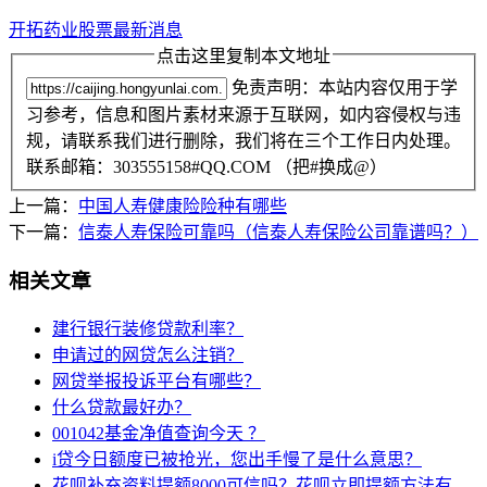
开拓药业股票最新消息
点击这里复制本文地址
免责声明：本站内容仅用于学
习参考，信息和图片素材来源于互联网，如内容侵权与违
规，请联系我们进行删除，我们将在三个工作日内处理。
联系邮箱：303555158#QQ.COM （把#换成@）
上一篇：
中国人寿健康险险种有哪些
下一篇：
信泰人寿保险可靠吗（信泰人寿保险公司靠谱吗？）
相关文章
建行银行装修贷款利率？
申请过的网贷怎么注销？
网贷举报投诉平台有哪些？
什么贷款最好办？
001042基金净值查询今天 ？
i贷今日额度已被抢光，您出手慢了是什么意思？
花呗补充资料提额8000可信吗？花呗立即提额方法有