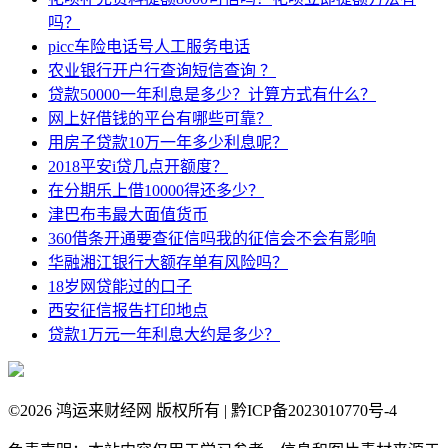
吗？
picc车险电话号人工服务电话
农业银行开户行查询短信查询 ？
贷款50000一年利息是多少？计算方式有什么？
网上好借钱的平台有哪些可靠？
用房子贷款10万一年多少利息呢？
2018平安i贷几点开额度？
在分期乐上借10000得还多少？
津巴布韦最大面值货币
360借条开通要查征信吗我的征信会不会有影响
华融湘江银行大额存单有风险吗？
18岁网贷能过的口子
西安征信报告打印地点
贷款1万元一年利息大约是多少？
©
2026 鸿运来财经网 版权所有 | 黔ICP备2023010770号-4