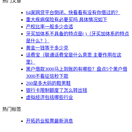
热门文章
64家网贷平台倒闭，快看看有没有你借过的？
重大疾病保险有必要买吗 具体情况如下
产权比率一般多少合适
牙买加体系不具备的特点是( )（牙买加体系的特点
是什么？）
黄金一钱等于多少克
话费宝（联通话费宝是什么意思 主要作用在这
里）
黑户借款3000马上到账的有哪些？盘点5个黑户借
3000不看征信秒下款
260是多大码的鞋男鞋
银行卡限制额度了怎么转出钱
虚拟经济包括哪些行业
热门标签
开拓药业股票最新消息