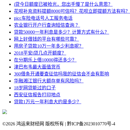
i贷今日额度已被抢光，您出手慢了是什么意思？
花呗补充资料提额8000可信吗？花呗立即提额方法有吗？
picc车险电话号人工服务电话
农业银行开户行查询短信查询 ？
贷款50000一年利息是多少？计算方式有什么？
网上好借钱的平台有哪些可靠？
用房子贷款10万一年多少利息呢？
2018平安i贷几点开额度？
在分期乐上借10000得还多少？
津巴布韦最大面值货币
360借条开通要查征信吗我的征信会不会有影响
华融湘江银行大额存单有风险吗？
18岁网贷能过的口子
西安征信报告打印地点
贷款1万元一年利息大约是多少？
©
2026 鸿运来财经网 版权所有 | 黔ICP备2023010770号-4