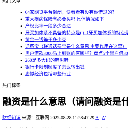
热门文章
64家网贷平台倒闭，快看看有没有你借过的？
重大疾病保险有必要买吗 具体情况如下
产权比率一般多少合适
牙买加体系不具备的特点是( )（牙买加体系的特点
黄金一钱等于多少克
话费宝（联通话费宝是什么意思 主要作用在这里）
黑户借款3000马上到账的有哪些？盘点5个黑户借3
260是多大码的鞋男鞋
银行卡限制额度了怎么转出钱
虚拟经济包括哪些行业
热门标签
融资是什么意思（请问融资是什
+
-
财经知识
来源：互联网
2025-08-28 11:58:47
29
A
A