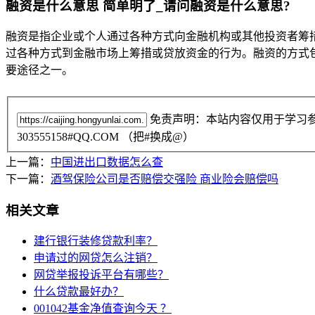
融资是什么意思 简单明了_请问融资是什么意思?
融资是指企业或个人通过各种方式向金融机构或其他投资者筹
过各种方式到金融市场上筹措或贷放资金的行为。融资的方式
要途径之一。
免责声明：本站内容仅用于学习
303555158#QQ.COM （把#换成@）
上一篇：
中国进出口数据怎么查
下一篇：
酒驾保险公司是否赔偿交强险 商业险会赔偿吗
相关文章
建行银行装修贷款利率？
申请过的网贷怎么注销？
网贷举报投诉平台有哪些？
什么贷款最好办？
001042基金净值查询今天 ？