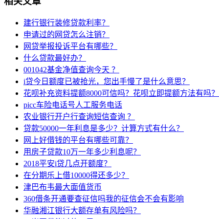
相关文章
建行银行装修贷款利率？
申请过的网贷怎么注销？
网贷举报投诉平台有哪些？
什么贷款最好办？
001042基金净值查询今天 ？
i贷今日额度已被抢光，您出手慢了是什么意思？
花呗补充资料提额8000可信吗？花呗立即提额方法有吗？
picc车险电话号人工服务电话
农业银行开户行查询短信查询 ？
贷款50000一年利息是多少？计算方式有什么？
网上好借钱的平台有哪些可靠？
用房子贷款10万一年多少利息呢？
2018平安i贷几点开额度？
在分期乐上借10000得还多少？
津巴布韦最大面值货币
360借条开通要查征信吗我的征信会不会有影响
华融湘江银行大额存单有风险吗？