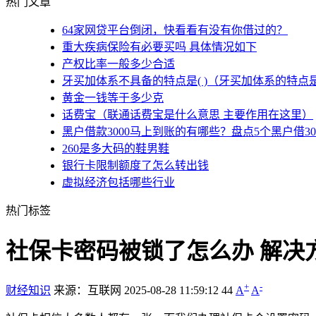
热门文章
64家网贷平台倒闭，快看看有没有你借过的？
重大疾病保险有必要买吗 具体情况如下
产权比率一般多少合适
牙买加体系不具备的特点是( )（牙买加体系的特点
黄金一钱等于多少克
话费宝（联通话费宝是什么意思 主要作用在这里）
黑户借款3000马上到账的有哪些？盘点5个黑户借3
260是多大码的鞋男鞋
银行卡限制额度了怎么转出钱
虚拟经济包括哪些行业
热门标签
社保卡密码被锁了怎么办 解决
+
-
财经知识
来源：互联网
2025-08-28 11:59:12
44
A
A