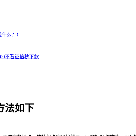
是什么？）
000不看征信秒下款
方法如下