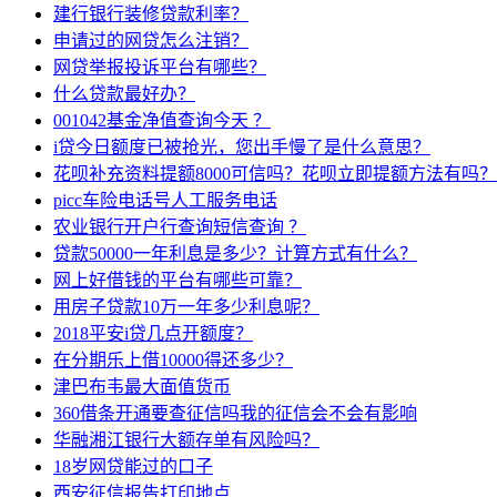
建行银行装修贷款利率？
申请过的网贷怎么注销？
网贷举报投诉平台有哪些？
什么贷款最好办？
001042基金净值查询今天 ？
i贷今日额度已被抢光，您出手慢了是什么意思？
花呗补充资料提额8000可信吗？花呗立即提额方法有吗？
picc车险电话号人工服务电话
农业银行开户行查询短信查询 ？
贷款50000一年利息是多少？计算方式有什么？
网上好借钱的平台有哪些可靠？
用房子贷款10万一年多少利息呢？
2018平安i贷几点开额度？
在分期乐上借10000得还多少？
津巴布韦最大面值货币
360借条开通要查征信吗我的征信会不会有影响
华融湘江银行大额存单有风险吗？
18岁网贷能过的口子
西安征信报告打印地点