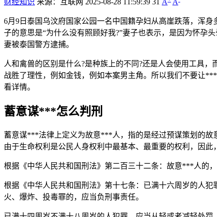
财经知识
来源：互联网
2025-08-28 11:59:39
31
A
A
6月9日泰国乌汶府国家公园一名中国籍孕妇从高崖跌落，浑身
子的意思是“为什么没有照顾好我?”妻子也表示，是因为怀孕
妻被泰国警方逮捕。
人和禽兽的区别是什么?是种族上的不同?还是人会使用工具，而
战胜了理性，例如金钱，例如本案男主角。所以我们不要让**
看详情。
蓄意谋***怎么判刑
蓄意谋***法律上定义为故意***人，指的是经过预谋策划的故意
由于生命权利是公民人身权利中最基本、最重要的权利，因此，
根据《中华人民共和国刑法》第二百三十二条：故意***人的，处*
根据《中华人民共和国刑法》第十七条：已满十六周岁的人犯罪
火、爆炸、投毒罪的，应当负刑事责任。
已满十四周岁不满十八周岁的人犯罪，应当从轻或者减轻处罚。