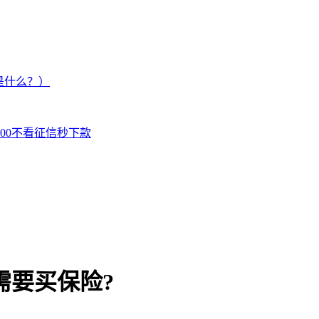
是什么？）
000不看征信秒下款
需要买保险?