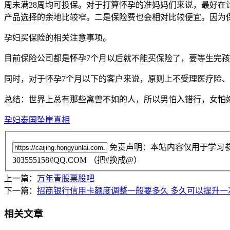
周未满28周均可投保。对于打算怀孕的准妈妈们来说，最好在
产品选择的余地比较窄。二是保险费也会相对比较便宜。因为
孕妇买保险的相关注意事项。
目前保险公司都是怀孕7个月以后就不能买保险了，要等生完孩
同时，对于怀孕7个月以下的客户来说，原则上不受理医疗险
总结：世界上总有那些禽兽不如的人，所以男怕入错行，女怕
孕妇泰国坠崖真相
免责声明：本站内容仅用于学习
303555158#QQ.COM （把#换成@）
上一篇：
万年青股票股吧
下一篇：
招商银行信用卡额度调整一般要多久 多久可以提升一
相关文章