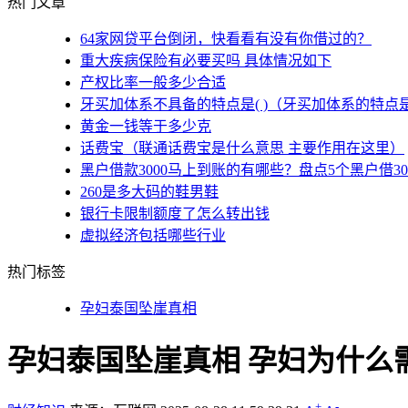
热门文章
64家网贷平台倒闭，快看看有没有你借过的？
重大疾病保险有必要买吗 具体情况如下
产权比率一般多少合适
牙买加体系不具备的特点是( )（牙买加体系的特点
黄金一钱等于多少克
话费宝（联通话费宝是什么意思 主要作用在这里）
黑户借款3000马上到账的有哪些？盘点5个黑户借3
260是多大码的鞋男鞋
银行卡限制额度了怎么转出钱
虚拟经济包括哪些行业
热门标签
孕妇泰国坠崖真相
孕妇泰国坠崖真相 孕妇为什么
+
-