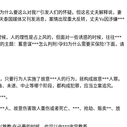
为什么要这么对我?”引发人们的怀疑。但这名丈夫解释说，妻
泰国媒体又刊发消息，案情出现重大反转，丈夫Yu因涉嫌***
时候，人的理性是占上风的，但面对一些诱惑的时候，往往***
主题：蓄意谋***怎么判刑?孕妇为什么需要买保险?下面，请
犯，只要行为人实施了故意***人的行为，就构成故意***人罪。
预备、未遂、中止等哪个阶段，都构成犯罪，应当立案追究。
**。
人、故意伤害致人重伤或者死亡、***、抢劫、贩卖**、放
教;在必要的时候，也可以由***收容教养。