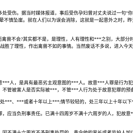
多处受伤。据当时媒体报道，事后受伤孕妇曾对丈夫说过一句“你
头晕不慎坠崖。就在人们以为误会消除，这就是一起意外之时，昨天
禽兽不会?其实都不是，是理性，人有理性和***之别，大部分
*战胜了理性，作出禽兽不如的事情。当然废话不多说，进入今天的
***人，是具有最恶劣主观意图的***人。故意***人罪是行为
不管被害人是否实际被***，不管***人行为处于故意犯罪的
**、***或者十年以上***;情节较轻的，处三年以上十年以下*
，应当负刑事责任。已满十四周岁不满十六周岁的人，犯故意***
因不满十六周岁不予刑事处罚的，责令他的家长或者监护人加以管