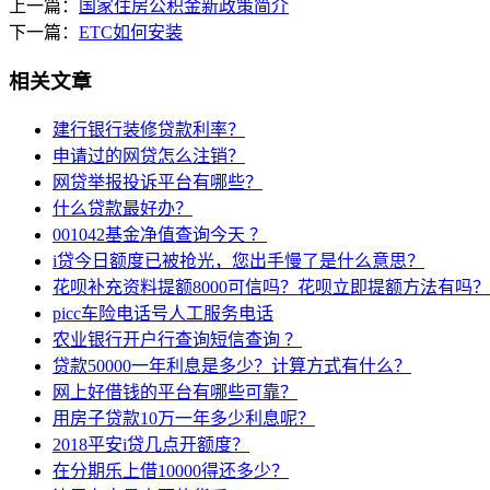
上一篇：
国家住房公积金新政策简介
下一篇：
ETC如何安装
相关文章
建行银行装修贷款利率？
申请过的网贷怎么注销？
网贷举报投诉平台有哪些？
什么贷款最好办？
001042基金净值查询今天 ？
i贷今日额度已被抢光，您出手慢了是什么意思？
花呗补充资料提额8000可信吗？花呗立即提额方法有吗？
picc车险电话号人工服务电话
农业银行开户行查询短信查询 ？
贷款50000一年利息是多少？计算方式有什么？
网上好借钱的平台有哪些可靠？
用房子贷款10万一年多少利息呢？
2018平安i贷几点开额度？
在分期乐上借10000得还多少？