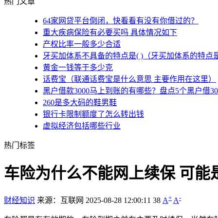
热门文章
64家网贷平台倒闭，快看看有没有你借过的？
重大疾病保险有必要买吗 具体情况如下
产权比率一般多少合适
牙买加体系不具备的特点是( )（牙买加体系的特点
黄金一钱等于多少克
话费宝（联通话费宝是什么意思 主要作用在这里）
黑户借款3000马上到账的有哪些？盘点5个黑户借3
260是多大码的鞋男鞋
银行卡限制额度了怎么转出钱
虚拟经济包括哪些行业
热门标签
车险为什么不能网上续保 可能
+
-
财经知识
来源：互联网
2025-08-28 12:00:11
38
A
A