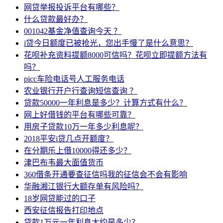
网贷举报投诉平台有哪些？
什么贷款最好办？
001042基金净值查询今天 ？
i贷今日额度已被抢光，您出手慢了是什么意思？
花呗补充资料提额8000可信吗？花呗立即提额方法有
吗？
picc车险电话号人工服务电话
农业银行开户行查询短信查询 ？
贷款50000一年利息是多少？计算方式有什么？
网上好借钱的平台有哪些可靠？
用房子贷款10万一年多少利息呢？
2018平安i贷几点开额度？
在分期乐上借10000得还多少？
津巴布韦最大面值货币
360借条开通要查征信吗我的征信会不会有影响
华融湘江银行大额存单有风险吗？
18岁网贷能过的口子
西安征信报告打印地点
贷款1万元一年利息大约是多少？