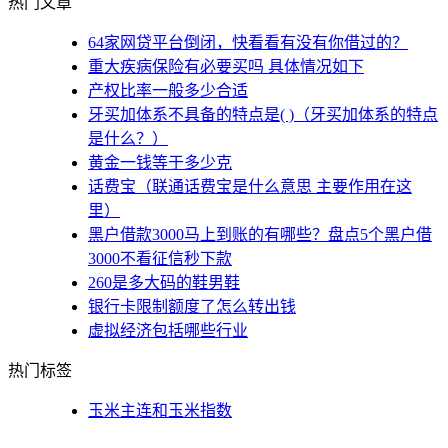
热门文章
64家网贷平台倒闭，快看看有没有你借过的？
重大疾病保险有必要买吗 具体情况如下
产权比率一般多少合适
牙买加体系不具备的特点是( )（牙买加体系的特点
是什么？）
黄金一钱等于多少克
话费宝（联通话费宝是什么意思 主要作用在这
里）
黑户借款3000马上到账的有哪些？盘点5个黑户借
3000不看征信秒下款
260是多大码的鞋男鞋
银行卡限制额度了怎么转出钱
虚拟经济包括哪些行业
热门标签
玉米主连和玉米指数