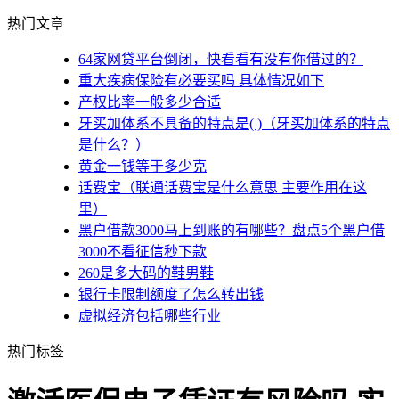
热门文章
64家网贷平台倒闭，快看看有没有你借过的？
重大疾病保险有必要买吗 具体情况如下
产权比率一般多少合适
牙买加体系不具备的特点是( )（牙买加体系的特点
是什么？）
黄金一钱等于多少克
话费宝（联通话费宝是什么意思 主要作用在这
里）
黑户借款3000马上到账的有哪些？盘点5个黑户借
3000不看征信秒下款
260是多大码的鞋男鞋
银行卡限制额度了怎么转出钱
虚拟经济包括哪些行业
热门标签