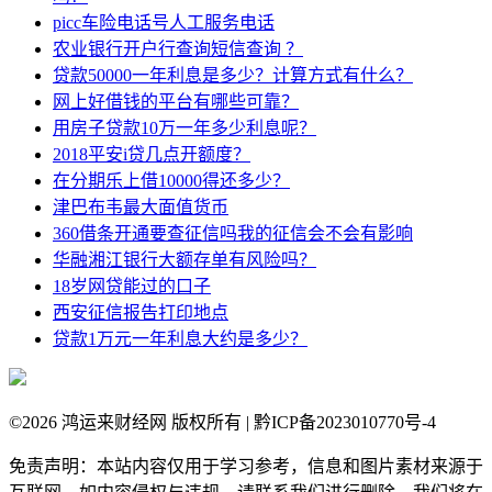
picc车险电话号人工服务电话
农业银行开户行查询短信查询 ？
贷款50000一年利息是多少？计算方式有什么？
网上好借钱的平台有哪些可靠？
用房子贷款10万一年多少利息呢？
2018平安i贷几点开额度？
在分期乐上借10000得还多少？
津巴布韦最大面值货币
360借条开通要查征信吗我的征信会不会有影响
华融湘江银行大额存单有风险吗？
18岁网贷能过的口子
西安征信报告打印地点
贷款1万元一年利息大约是多少？
©
2026 鸿运来财经网 版权所有 | 黔ICP备2023010770号-4
免责声明：本站内容仅用于学习参考，信息和图片素材来源于