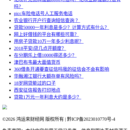
吗？
picc车险电话号人工服务电话
农业银行开户行查询短信查询 ？
贷款50000一年利息是多少？计算方式有什么？
网上好借钱的平台有哪些可靠？
用房子贷款10万一年多少利息呢？
2018平安i贷几点开额度？
在分期乐上借10000得还多少？
津巴布韦最大面值货币
360借条开通要查征信吗我的征信会不会有影响
华融湘江银行大额存单有风险吗？
18岁网贷能过的口子
西安征信报告打印地点
贷款1万元一年利息大约是多少？
©
2026 鸿运来财经网 版权所有 | 黔ICP备2023010770号-4