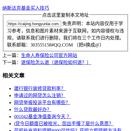
纳斯达克基金买入技巧
点击这里复制本文地址
免责声明：本站内容仅用于学
习参考，信息和图片素材来源于互联网，如内容侵权与违
规，请联系我们进行删除，我们将在三个工作日内处理。
联系邮箱：303555158#QQ.COM （把#换成@）
上一篇：
生命人寿保险公司官方网站
下一篇：
退保险怎么退（退保险如何退？）
相关文章
建行银行装修贷款利率？
申请过的网贷怎么注销？
网贷举报投诉平台有哪些？
什么贷款最好办？
001042基金净值查询今天 ？
i贷今日额度已被抢光，您出手慢了是什么意思？
花呗补充资料提额8000可信吗？花呗立即提额方法有