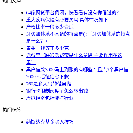
热门文章
64家网贷平台倒闭，快看看有没有你借过的？
重大疾病保险有必要买吗 具体情况如下
产权比率一般多少合适
牙买加体系不具备的特点是( )（牙买加体系的特点
是什么？）
黄金一钱等于多少克
话费宝（联通话费宝是什么意思 主要作用在这
里）
黑户借款3000马上到账的有哪些？盘点5个黑户借
3000不看征信秒下款
260是多大码的鞋男鞋
银行卡限制额度了怎么转出钱
虚拟经济包括哪些行业
热门标签
纳斯达克基金买入技巧