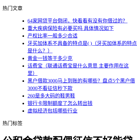
热门文章
64家网贷平台倒闭，快看看有没有你借过的？
重大疾病保险有必要买吗 具体情况如下
产权比率一般多少合适
牙买加体系不具备的特点是( )（牙买加体系的特点
是什么？）
黄金一钱等于多少克
话费宝（联通话费宝是什么意思 主要作用在这
里）
黑户借款3000马上到账的有哪些？盘点5个黑户借
3000不看征信秒下款
260是多大码的鞋男鞋
银行卡限制额度了怎么转出钱
虚拟经济包括哪些行业
热门标签