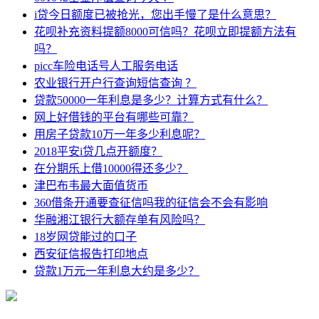
i贷今日额度已被抢光，您出手慢了是什么意思？
花呗补充资料提额8000可信吗？花呗立即提额方法有
吗？
picc车险电话号人工服务电话
农业银行开户行查询短信查询 ？
贷款50000一年利息是多少？计算方式有什么？
网上好借钱的平台有哪些可靠？
用房子贷款10万一年多少利息呢？
2018平安i贷几点开额度？
在分期乐上借10000得还多少？
津巴布韦最大面值货币
360借条开通要查征信吗我的征信会不会有影响
华融湘江银行大额存单有风险吗？
18岁网贷能过的口子
西安征信报告打印地点
贷款1万元一年利息大约是多少？