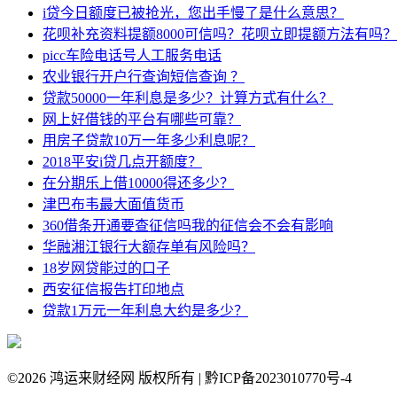
i贷今日额度已被抢光，您出手慢了是什么意思？
花呗补充资料提额8000可信吗？花呗立即提额方法有吗？
picc车险电话号人工服务电话
农业银行开户行查询短信查询 ？
贷款50000一年利息是多少？计算方式有什么？
网上好借钱的平台有哪些可靠？
用房子贷款10万一年多少利息呢？
2018平安i贷几点开额度？
在分期乐上借10000得还多少？
津巴布韦最大面值货币
360借条开通要查征信吗我的征信会不会有影响
华融湘江银行大额存单有风险吗？
18岁网贷能过的口子
西安征信报告打印地点
贷款1万元一年利息大约是多少？
©
2026 鸿运来财经网 版权所有 | 黔ICP备2023010770号-4