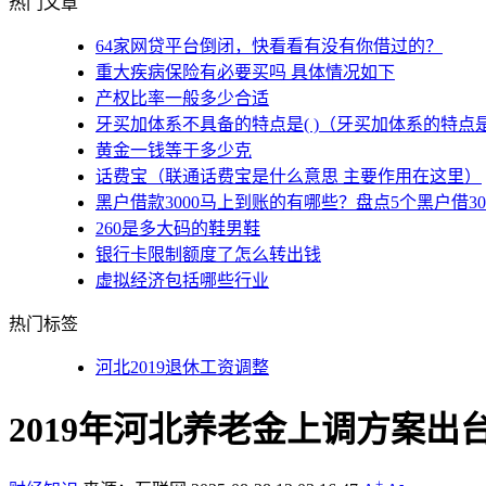
热门文章
64家网贷平台倒闭，快看看有没有你借过的？
重大疾病保险有必要买吗 具体情况如下
产权比率一般多少合适
牙买加体系不具备的特点是( )（牙买加体系的特点
黄金一钱等于多少克
话费宝（联通话费宝是什么意思 主要作用在这里）
黑户借款3000马上到账的有哪些？盘点5个黑户借3
260是多大码的鞋男鞋
银行卡限制额度了怎么转出钱
虚拟经济包括哪些行业
热门标签
河北2019退休工资调整
2019年河北养老金上调方案出
+
-