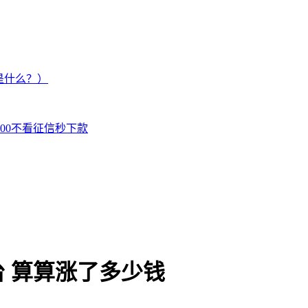
是什么？）
000不看征信秒下款
台 算算涨了多少钱