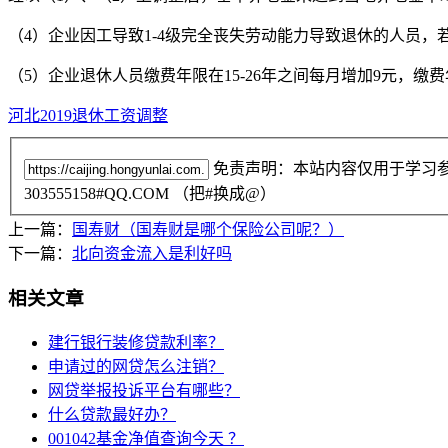
（4）企业因工导致1-4级完全丧失劳动能力导致退休的人员，若
（5）企业退休人员缴费年限在15-26年之间每月增加9元，缴费
河北2019退休工资调整
免责声明：本站内容仅用于学习
303555158#QQ.COM （把#换成@）
上一篇：
国寿财（国寿财是哪个保险公司呢？）
下一篇：
北向资金流入是利好吗
相关文章
建行银行装修贷款利率？
申请过的网贷怎么注销？
网贷举报投诉平台有哪些？
什么贷款最好办？
001042基金净值查询今天 ？