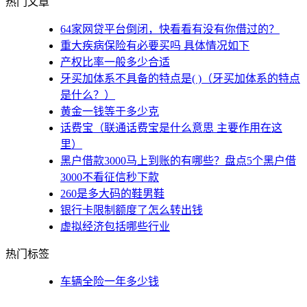
热门文章
64家网贷平台倒闭，快看看有没有你借过的？
重大疾病保险有必要买吗 具体情况如下
产权比率一般多少合适
牙买加体系不具备的特点是( )（牙买加体系的特点
是什么？）
黄金一钱等于多少克
话费宝（联通话费宝是什么意思 主要作用在这
里）
黑户借款3000马上到账的有哪些？盘点5个黑户借
3000不看征信秒下款
260是多大码的鞋男鞋
银行卡限制额度了怎么转出钱
虚拟经济包括哪些行业
热门标签
车辆全险一年多少钱