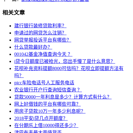
相关文章
建行银行装修贷款利率？
申请过的网贷怎么注销？
网贷举报投诉平台有哪些？
什么贷款最好办？
001042基金净值查询今天 ？
i贷今日额度已被抢光，您出手慢了是什么意思？
花呗补充资料提额8000可信吗？花呗立即提额方法有
吗？
picc车险电话号人工服务电话
农业银行开户行查询短信查询 ？
贷款50000一年利息是多少？计算方式有什么？
网上好借钱的平台有哪些可靠？
用房子贷款10万一年多少利息呢？
2018平安i贷几点开额度？
在分期乐上借10000得还多少？
津巴布韦最大面值货币