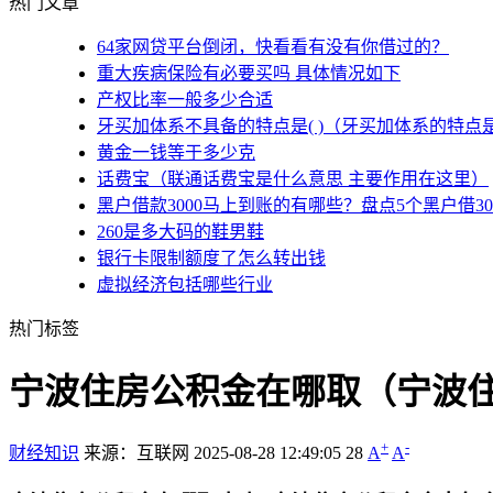
热门文章
64家网贷平台倒闭，快看看有没有你借过的？
重大疾病保险有必要买吗 具体情况如下
产权比率一般多少合适
牙买加体系不具备的特点是( )（牙买加体系的特点
黄金一钱等于多少克
话费宝（联通话费宝是什么意思 主要作用在这里）
黑户借款3000马上到账的有哪些？盘点5个黑户借3
260是多大码的鞋男鞋
银行卡限制额度了怎么转出钱
虚拟经济包括哪些行业
热门标签
宁波住房公积金在哪取（宁波
+
-
财经知识
来源：互联网
2025-08-28 12:49:05
28
A
A