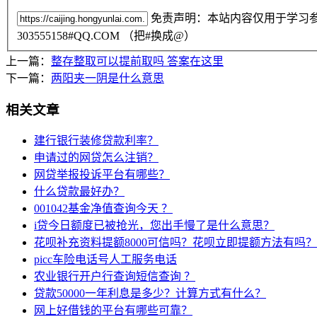
免责声明：本站内容仅用于学习
303555158#QQ.COM （把#换成@）
上一篇：
整存整取可以提前取吗 答案在这里
下一篇：
两阳夹一阴是什么意思
相关文章
建行银行装修贷款利率？
申请过的网贷怎么注销？
网贷举报投诉平台有哪些？
什么贷款最好办？
001042基金净值查询今天 ？
i贷今日额度已被抢光，您出手慢了是什么意思？
花呗补充资料提额8000可信吗？花呗立即提额方法有吗？
picc车险电话号人工服务电话
农业银行开户行查询短信查询 ？
贷款50000一年利息是多少？计算方式有什么？
网上好借钱的平台有哪些可靠？