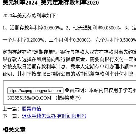
美元利率2024_美元定期存款利率2020
2020年美元存款利率如下：
1、活期存款年利率0.0500%。2、七天通知利率0.0500%。3、
一个月利率0.2000%，三个月利率0.3000%，六个月利率0.5000
定期存款亦称“定期存单”。银行与存款人双方在存款时事先约
果存款人选择在到期前向银行提取资金，需要向银行支付一定
分按支取日活期存款利率计息。凭本人定期存单可办理小额**
证明，其利率按支取日挂牌公告的活期储蓄存款利率计付利息
免责声明：本站内容仅用于学习
303555158#QQ.COM （把#换成@）
上一篇：
股票市值
下一篇：
退休手续怎么办 有时间限制吗
相关文章