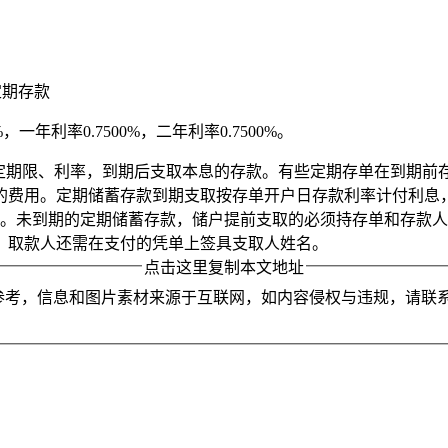
定期存款
%，一年利率0.7500%，二年利率0.7500%。
定期限、利率，到期后支取本息的存款。有些定期存单在到期前
的费用。定期储蓄存款到期支取按存单开户日存款利率计付利息
*。未到期的定期储蓄存款，储户提前支取的必须持存单和存款
，取款人还需在支付的凭单上签具支取人姓名。
点击这里复制本文地址
参考，信息和图片素材来源于互联网，如内容侵权与违规，请联