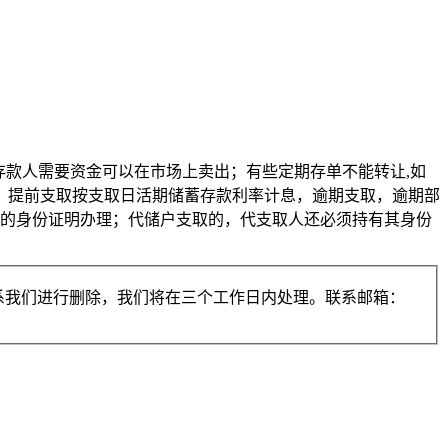
存款人需要资金可以在市场上卖出；有些定期存单不能转让,如
，提前支取按支取日活期储蓄存款利率计息，逾期支取，逾期部
人的身份证明办理；代储户支取的，代支取人还必须持有其身份
系我们进行删除，我们将在三个工作日内处理。联系邮箱：