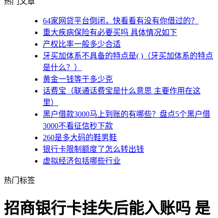
热门文章
64家网贷平台倒闭，快看看有没有你借过的？
重大疾病保险有必要买吗 具体情况如下
产权比率一般多少合适
牙买加体系不具备的特点是( )（牙买加体系的特点
是什么？）
黄金一钱等于多少克
话费宝（联通话费宝是什么意思 主要作用在这
里）
黑户借款3000马上到账的有哪些？盘点5个黑户借
3000不看征信秒下款
260是多大码的鞋男鞋
银行卡限制额度了怎么转出钱
虚拟经济包括哪些行业
热门标签
招商银行卡挂失后能入账吗 是