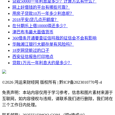
贷款50000一年利息是多少？计算方式有什么？
网上好借钱的平台有哪些可靠？
用房子贷款10万一年多少利息呢？
2018平安i贷几点开额度？
在分期乐上借10000得还多少？
津巴布韦最大面值货币
360借条开通要查征信吗我的征信会不会有影响
华融湘江银行大额存单有风险吗？
18岁网贷能过的口子
西安征信报告打印地点
贷款1万元一年利息大约是多少？
©
2026 鸿运来财经网 版权所有 | 黔ICP备2023010770号-4
免责声明：本站内容仅用于学习参考，信息和图片素材来源于
互联网，如内容侵权与违规，请联系我们进行删除，我们将在
三个工作日内处理。