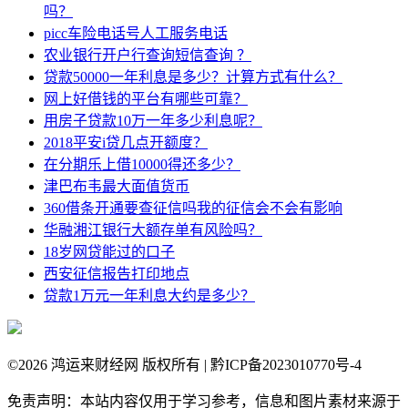
吗？
picc车险电话号人工服务电话
农业银行开户行查询短信查询 ？
贷款50000一年利息是多少？计算方式有什么？
网上好借钱的平台有哪些可靠？
用房子贷款10万一年多少利息呢？
2018平安i贷几点开额度？
在分期乐上借10000得还多少？
津巴布韦最大面值货币
360借条开通要查征信吗我的征信会不会有影响
华融湘江银行大额存单有风险吗？
18岁网贷能过的口子
西安征信报告打印地点
贷款1万元一年利息大约是多少？
©
2026 鸿运来财经网 版权所有 | 黔ICP备2023010770号-4
免责声明：本站内容仅用于学习参考，信息和图片素材来源于