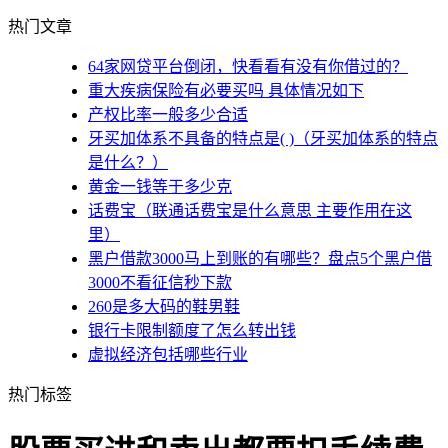
热门文章
64家网贷平台倒闭，快看看有没有你借过的？
重大疾病保险有必要买吗 具体情况如下
产权比率一般多少合适
牙买加体系不具备的特点是( )（牙买加体系的特点
是什么？）
黄金一钱等于多少克
话费宝（联通话费宝是什么意思 主要作用在这
里）
黑户借款3000马上到账的有哪些？盘点5个黑户借
3000不看征信秒下款
260是多大码的鞋男鞋
银行卡限制额度了怎么转出钱
虚拟经济包括哪些行业
热门标签