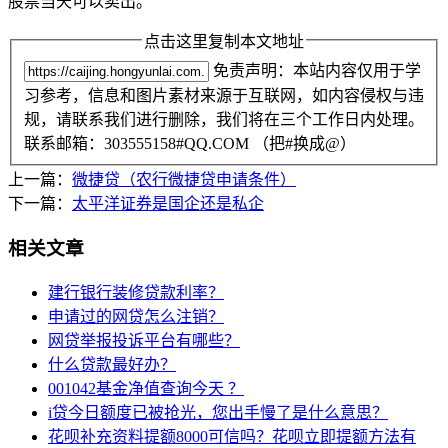
股票当天可以卖出。
点击这里复制本文地址
免责声明：本站内容仅用于学
习参考，信息和图片素材来源于互联网，如内容侵权与违
规，请联系我们进行删除，我们将在三个工作日内处理。
联系邮箱：303555158#QQ.COM （把#换成@）
上一篇：
微捷贷（农行微捷贷申请条件）
下一篇：
太平洋证券是国企还是私企
相关文章
建行银行装修贷款利率？
申请过的网贷怎么注销？
网贷举报投诉平台有哪些？
什么贷款最好办？
001042基金净值查询今天 ？
i贷今日额度已被抢光，您出手慢了是什么意思？
花呗补充资料提额8000可信吗？花呗立即提额方法有