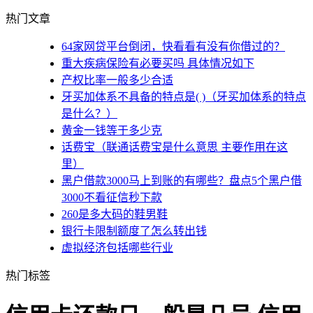
热门文章
64家网贷平台倒闭，快看看有没有你借过的？
重大疾病保险有必要买吗 具体情况如下
产权比率一般多少合适
牙买加体系不具备的特点是( )（牙买加体系的特点
是什么？）
黄金一钱等于多少克
话费宝（联通话费宝是什么意思 主要作用在这
里）
黑户借款3000马上到账的有哪些？盘点5个黑户借
3000不看征信秒下款
260是多大码的鞋男鞋
银行卡限制额度了怎么转出钱
虚拟经济包括哪些行业
热门标签