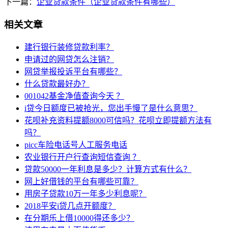
下一篇：
企业贷款条件（企业贷款条件有哪些）
相关文章
建行银行装修贷款利率？
申请过的网贷怎么注销？
网贷举报投诉平台有哪些？
什么贷款最好办？
001042基金净值查询今天 ？
i贷今日额度已被抢光，您出手慢了是什么意思？
花呗补充资料提额8000可信吗？花呗立即提额方法有
吗？
picc车险电话号人工服务电话
农业银行开户行查询短信查询 ？
贷款50000一年利息是多少？计算方式有什么？
网上好借钱的平台有哪些可靠？
用房子贷款10万一年多少利息呢？
2018平安i贷几点开额度？
在分期乐上借10000得还多少？