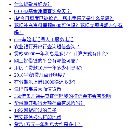
什么贷款最好办？
001042基金净值查询今天 ？
i贷今日额度已被抢光，您出手慢了是什么意思？
花呗补充资料提额8000可信吗？花呗立即提额方法有
吗？
picc车险电话号人工服务电话
农业银行开户行查询短信查询 ？
贷款50000一年利息是多少？计算方式有什么？
网上好借钱的平台有哪些可靠？
用房子贷款10万一年多少利息呢？
2018平安i贷几点开额度？
在分期乐上借10000得还多少？
津巴布韦最大面值货币
360借条开通要查征信吗我的征信会不会有影响
华融湘江银行大额存单有风险吗？
18岁网贷能过的口子
西安征信报告打印地点
贷款1万元一年利息大约是多少？