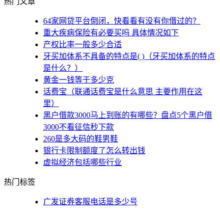
热门文章
64家网贷平台倒闭，快看看有没有你借过的？
重大疾病保险有必要买吗 具体情况如下
产权比率一般多少合适
牙买加体系不具备的特点是( )（牙买加体系的特点
是什么？）
黄金一钱等于多少克
话费宝（联通话费宝是什么意思 主要作用在这
里）
黑户借款3000马上到账的有哪些？盘点5个黑户借
3000不看征信秒下款
260是多大码的鞋男鞋
银行卡限制额度了怎么转出钱
虚拟经济包括哪些行业
热门标签
广发证券客服电话是多少号