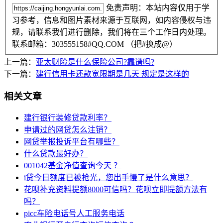
免责声明：本站内容仅用于学
习参考，信息和图片素材来源于互联网，如内容侵权与违
规，请联系我们进行删除，我们将在三个工作日内处理。
联系邮箱：303555158#QQ.COM （把#换成@）
上一篇：
亚太财险是什么保险公司?靠谱吗?
下一篇：
建行信用卡还款宽限期是几天 规定是这样的
相关文章
建行银行装修贷款利率？
申请过的网贷怎么注销？
网贷举报投诉平台有哪些？
什么贷款最好办？
001042基金净值查询今天 ？
i贷今日额度已被抢光，您出手慢了是什么意思？
花呗补充资料提额8000可信吗？花呗立即提额方法有
吗？
picc车险电话号人工服务电话