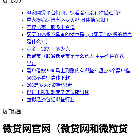
热门文章
64家网贷平台倒闭，快看看有没有你借过的？
重大疾病保险有必要买吗 具体情况如下
产权比率一般多少合适
牙买加体系不具备的特点是( )（牙买加体系的特点
是什么？）
黄金一钱等于多少克
话费宝（联通话费宝是什么意思 主要作用在这
里）
黑户借款3000马上到账的有哪些？盘点5个黑户借
3000不看征信秒下款
260是多大码的鞋男鞋
银行卡限制额度了怎么转出钱
虚拟经济包括哪些行业
热门标签
微贷网官网（微贷网和微粒贷