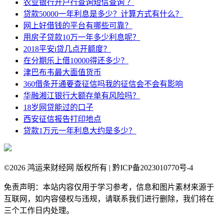
农业银行开户行查询短信查询 ？
贷款50000一年利息是多少？计算方式有什么？
网上好借钱的平台有哪些可靠？
用房子贷款10万一年多少利息呢？
2018平安i贷几点开额度？
在分期乐上借10000得还多少？
津巴布韦最大面值货币
360借条开通要查征信吗我的征信会不会有影响
华融湘江银行大额存单有风险吗？
18岁网贷能过的口子
西安征信报告打印地点
贷款1万元一年利息大约是多少？
©
2026 鸿运来财经网 版权所有 | 黔ICP备2023010770号-4
免责声明：本站内容仅用于学习参考，信息和图片素材来源于
互联网，如内容侵权与违规，请联系我们进行删除，我们将在
三个工作日内处理。