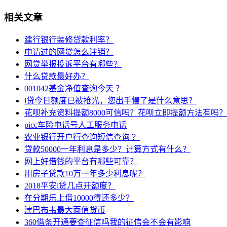
相关文章
建行银行装修贷款利率？
申请过的网贷怎么注销？
网贷举报投诉平台有哪些？
什么贷款最好办？
001042基金净值查询今天 ？
i贷今日额度已被抢光，您出手慢了是什么意思？
花呗补充资料提额8000可信吗？花呗立即提额方法有吗？
picc车险电话号人工服务电话
农业银行开户行查询短信查询 ？
贷款50000一年利息是多少？计算方式有什么？
网上好借钱的平台有哪些可靠？
用房子贷款10万一年多少利息呢？
2018平安i贷几点开额度？
在分期乐上借10000得还多少？
津巴布韦最大面值货币
360借条开通要查征信吗我的征信会不会有影响