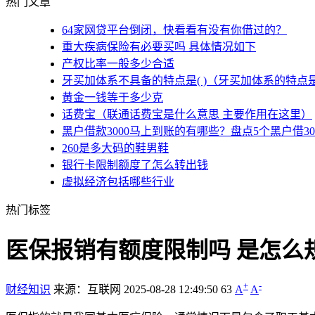
热门文章
64家网贷平台倒闭，快看看有没有你借过的？
重大疾病保险有必要买吗 具体情况如下
产权比率一般多少合适
牙买加体系不具备的特点是( )（牙买加体系的特点
黄金一钱等于多少克
话费宝（联通话费宝是什么意思 主要作用在这里）
黑户借款3000马上到账的有哪些？盘点5个黑户借3
260是多大码的鞋男鞋
银行卡限制额度了怎么转出钱
虚拟经济包括哪些行业
热门标签
医保报销有额度限制吗 是怎么
+
-
财经知识
来源：互联网
2025-08-28 12:49:50
63
A
A