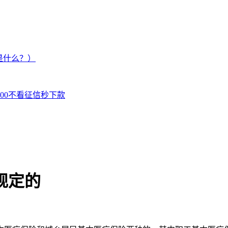
是什么？）
000不看征信秒下款
规定的