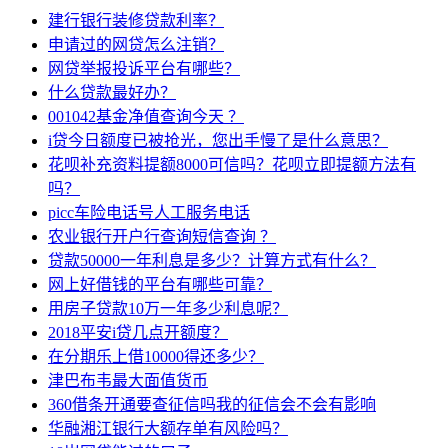
建行银行装修贷款利率？
申请过的网贷怎么注销？
网贷举报投诉平台有哪些？
什么贷款最好办？
001042基金净值查询今天 ？
i贷今日额度已被抢光，您出手慢了是什么意思？
花呗补充资料提额8000可信吗？花呗立即提额方法有
吗？
picc车险电话号人工服务电话
农业银行开户行查询短信查询 ？
贷款50000一年利息是多少？计算方式有什么？
网上好借钱的平台有哪些可靠？
用房子贷款10万一年多少利息呢？
2018平安i贷几点开额度？
在分期乐上借10000得还多少？
津巴布韦最大面值货币
360借条开通要查征信吗我的征信会不会有影响
华融湘江银行大额存单有风险吗？