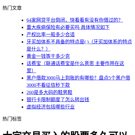
热门文章
64家网贷平台倒闭，快看看有没有你借过的？
重大疾病保险有必要买吗 具体情况如下
产权比率一般多少合适
牙买加体系不具备的特点是( )（牙买加体系的特点
是什么？）
黄金一钱等于多少克
话费宝（联通话费宝是什么意思 主要作用在这
里）
黑户借款3000马上到账的有哪些？盘点5个黑户借
3000不看征信秒下款
260是多大码的鞋男鞋
银行卡限制额度了怎么转出钱
虚拟经济包括哪些行业
热门标签