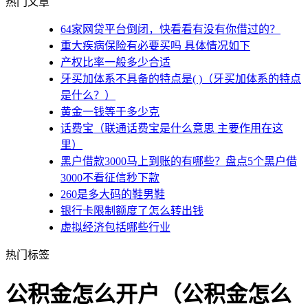
热门文章
64家网贷平台倒闭，快看看有没有你借过的？
重大疾病保险有必要买吗 具体情况如下
产权比率一般多少合适
牙买加体系不具备的特点是( )（牙买加体系的特点
是什么？）
黄金一钱等于多少克
话费宝（联通话费宝是什么意思 主要作用在这
里）
黑户借款3000马上到账的有哪些？盘点5个黑户借
3000不看征信秒下款
260是多大码的鞋男鞋
银行卡限制额度了怎么转出钱
虚拟经济包括哪些行业
热门标签
公积金怎么开户（公积金怎么