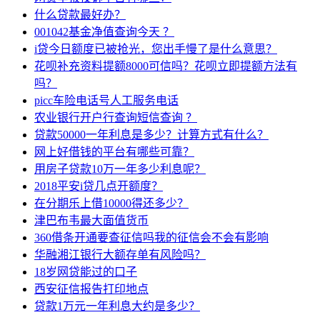
什么贷款最好办？
001042基金净值查询今天 ？
i贷今日额度已被抢光，您出手慢了是什么意思？
花呗补充资料提额8000可信吗？花呗立即提额方法有
吗？
picc车险电话号人工服务电话
农业银行开户行查询短信查询 ？
贷款50000一年利息是多少？计算方式有什么？
网上好借钱的平台有哪些可靠？
用房子贷款10万一年多少利息呢？
2018平安i贷几点开额度？
在分期乐上借10000得还多少？
津巴布韦最大面值货币
360借条开通要查征信吗我的征信会不会有影响
华融湘江银行大额存单有风险吗？
18岁网贷能过的口子
西安征信报告打印地点
贷款1万元一年利息大约是多少？