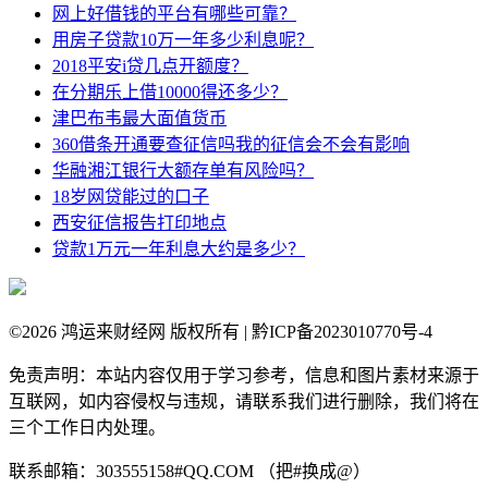
网上好借钱的平台有哪些可靠？
用房子贷款10万一年多少利息呢？
2018平安i贷几点开额度？
在分期乐上借10000得还多少？
津巴布韦最大面值货币
360借条开通要查征信吗我的征信会不会有影响
华融湘江银行大额存单有风险吗？
18岁网贷能过的口子
西安征信报告打印地点
贷款1万元一年利息大约是多少？
©
2026 鸿运来财经网 版权所有 | 黔ICP备2023010770号-4
免责声明：本站内容仅用于学习参考，信息和图片素材来源于
互联网，如内容侵权与违规，请联系我们进行删除，我们将在
三个工作日内处理。
联系邮箱：303555158#QQ.COM （把#换成@）