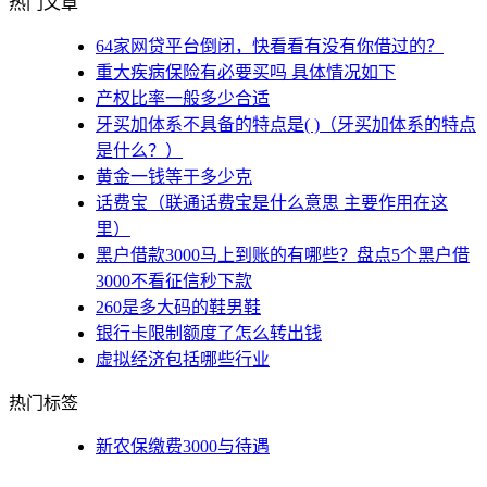
热门文章
64家网贷平台倒闭，快看看有没有你借过的？
重大疾病保险有必要买吗 具体情况如下
产权比率一般多少合适
牙买加体系不具备的特点是( )（牙买加体系的特点
是什么？）
黄金一钱等于多少克
话费宝（联通话费宝是什么意思 主要作用在这
里）
黑户借款3000马上到账的有哪些？盘点5个黑户借
3000不看征信秒下款
260是多大码的鞋男鞋
银行卡限制额度了怎么转出钱
虚拟经济包括哪些行业
热门标签
新农保缴费3000与待遇