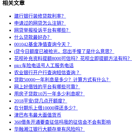
相关文章
建行银行装修贷款利率？
申请过的网贷怎么注销？
网贷举报投诉平台有哪些？
什么贷款最好办？
001042基金净值查询今天 ？
i贷今日额度已被抢光，您出手慢了是什么意思？
花呗补充资料提额8000可信吗？花呗立即提额方法有吗？
picc车险电话号人工服务电话
农业银行开户行查询短信查询 ？
贷款50000一年利息是多少？计算方式有什么？
网上好借钱的平台有哪些可靠？
用房子贷款10万一年多少利息呢？
2018平安i贷几点开额度？
在分期乐上借10000得还多少？
津巴布韦最大面值货币
360借条开通要查征信吗我的征信会不会有影响
华融湘江银行大额存单有风险吗？