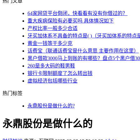
热门文章
64家网贷平台倒闭，快看看有没有你借过的？
重大疾病保险有必要买吗 具体情况如下
产权比率一般多少合适
牙买加体系不具备的特点是( )（牙买加体系的特点
黄金一钱等于多少克
话费宝（联通话费宝是什么意思 主要作用在这里）
黑户借款3000马上到账的有哪些？盘点5个黑户借3
260是多大码的鞋男鞋
银行卡限制额度了怎么转出钱
虚拟经济包括哪些行业
热门标签
永鼎股份是做什么的?
永鼎股份是做什么的
+
-