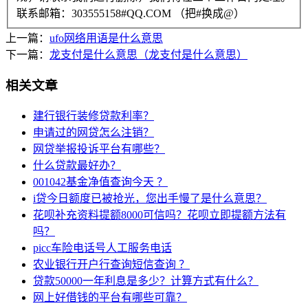
联系邮箱：303555158#QQ.COM （把#换成@）
上一篇：
ufo网络用语是什么意思
下一篇：
龙支付是什么意思（龙支付是什么意思）
相关文章
建行银行装修贷款利率？
申请过的网贷怎么注销？
网贷举报投诉平台有哪些？
什么贷款最好办？
001042基金净值查询今天 ？
i贷今日额度已被抢光，您出手慢了是什么意思？
花呗补充资料提额8000可信吗？花呗立即提额方法有
吗？
picc车险电话号人工服务电话
农业银行开户行查询短信查询 ？
贷款50000一年利息是多少？计算方式有什么？
网上好借钱的平台有哪些可靠？