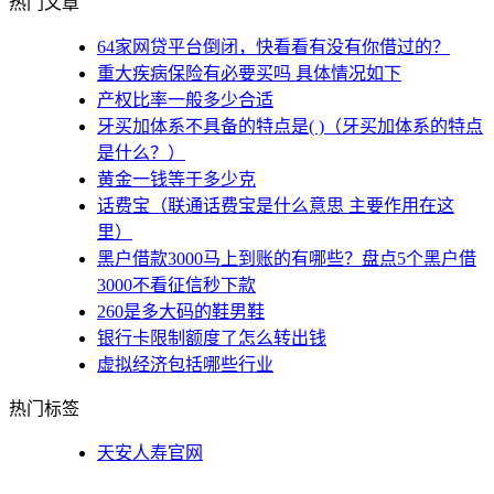
热门文章
64家网贷平台倒闭，快看看有没有你借过的？
重大疾病保险有必要买吗 具体情况如下
产权比率一般多少合适
牙买加体系不具备的特点是( )（牙买加体系的特点
是什么？）
黄金一钱等于多少克
话费宝（联通话费宝是什么意思 主要作用在这
里）
黑户借款3000马上到账的有哪些？盘点5个黑户借
3000不看征信秒下款
260是多大码的鞋男鞋
银行卡限制额度了怎么转出钱
虚拟经济包括哪些行业
热门标签
天安人寿官网