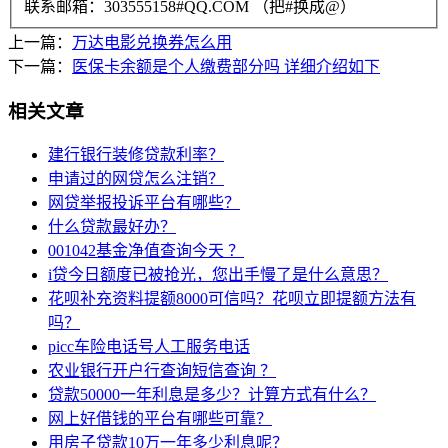
联系邮箱：303555158#QQ.COM （把#换成@）
上一篇：
万达电影兑换券怎么用
下一篇：
医保卡余额是个人缴费部分吗 详细介绍如下
相关文章
建行银行装修贷款利率？
申请过的网贷怎么注销？
网贷举报投诉平台有哪些？
什么贷款最好办？
001042基金净值查询今天 ？
i贷今日额度已被抢光，您出手慢了是什么意思？
花呗补充资料提额8000可信吗？花呗立即提额方法有
吗？
picc车险电话号人工服务电话
农业银行开户行查询短信查询 ？
贷款50000一年利息是多少？计算方式有什么？
网上好借钱的平台有哪些可靠？
用房子贷款10万一年多少利息呢？