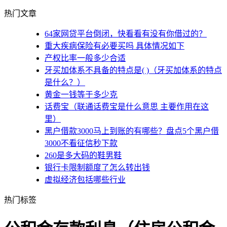
热门文章
64家网贷平台倒闭，快看看有没有你借过的？
重大疾病保险有必要买吗 具体情况如下
产权比率一般多少合适
牙买加体系不具备的特点是( )（牙买加体系的特点
是什么？）
黄金一钱等于多少克
话费宝（联通话费宝是什么意思 主要作用在这
里）
黑户借款3000马上到账的有哪些？盘点5个黑户借
3000不看征信秒下款
260是多大码的鞋男鞋
银行卡限制额度了怎么转出钱
虚拟经济包括哪些行业
热门标签