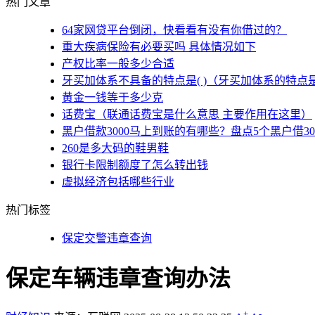
热门文章
64家网贷平台倒闭，快看看有没有你借过的？
重大疾病保险有必要买吗 具体情况如下
产权比率一般多少合适
牙买加体系不具备的特点是( )（牙买加体系的特点
黄金一钱等于多少克
话费宝（联通话费宝是什么意思 主要作用在这里）
黑户借款3000马上到账的有哪些？盘点5个黑户借3
260是多大码的鞋男鞋
银行卡限制额度了怎么转出钱
虚拟经济包括哪些行业
热门标签
保定交警违章查询
保定车辆违章查询办法
+
-