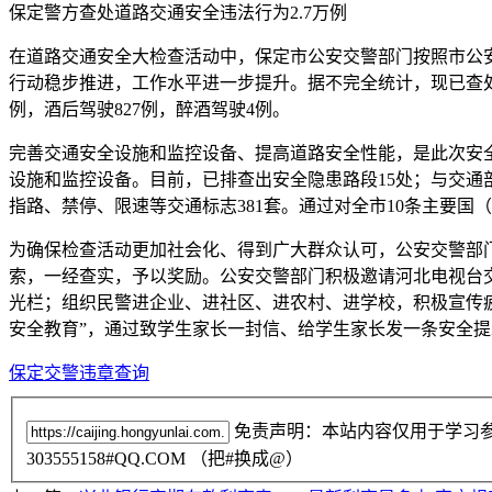
保定警方查处道路交通安全违法行为2.7万例
在道路交通安全大检查活动中，保定市公安交警部门按照市公
行动稳步推进，工作水平进一步提升。据不完全统计，现已查处各类
例，酒后驾驶827例，醉酒驾驶4例。
完善交通安全设施和监控设备、提高道路安全性能，是此次安全
设施和监控设备。目前，已排查出安全隐患路段15处；与交通部门
指路、禁停、限速等交通标志381套。通过对全市10条主要国（
为确保检查活动更加社会化、得到广大群众认可，公安交警部
索，一经查实，予以奖励。公安交警部门积极邀请河北电视台交
光栏；组织民警进企业、进社区、进农村、进学校，积极宣传疲
安全教育”，通过致学生家长一封信、给学生家长发一条安全
保定交警违章查询
免责声明：本站内容仅用于学习
303555158#QQ.COM （把#换成@）