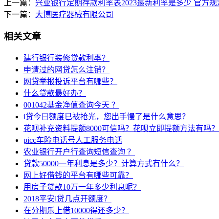
上一篇：
兴业银行定期存款利率表2023最新利率是多少 官方
下一篇：
大博医疗器械有限公司
相关文章
建行银行装修贷款利率？
申请过的网贷怎么注销？
网贷举报投诉平台有哪些？
什么贷款最好办？
001042基金净值查询今天 ？
i贷今日额度已被抢光，您出手慢了是什么意思？
花呗补充资料提额8000可信吗？花呗立即提额方法有吗？
picc车险电话号人工服务电话
农业银行开户行查询短信查询 ？
贷款50000一年利息是多少？计算方式有什么？
网上好借钱的平台有哪些可靠？
用房子贷款10万一年多少利息呢？
2018平安i贷几点开额度？
在分期乐上借10000得还多少？