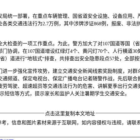
安局统一部署，在重点车辆管理、国省道安全设施、设备应用、
交通违法行为2.7万例，其中涉牌涉证868例，报废、非法拼装车上
大检查的一项工作重点。为此，警方加大了对107国道等国（
协调，在107国道增设红绿灯4个、黄闪灯70个、人行横道30
省）道进行”地毯式“排查，共排查出安全隐患段点57处，全部按
门进一步强化宣传攻势，建立交通安全新闻线索奖励制度，对群
通频道、保定电视台、保定广播电台记者随警作战，先后联合报
劳驾驶、超速超员等交通违法行为的危害、讲解夏季出行交通安
提示短信等方式，提示家长和监护人关注暑期学生交通安全。
点击这里复制本文地址
参考，信息和图片素材来源于互联网，如内容侵权与违规，请联