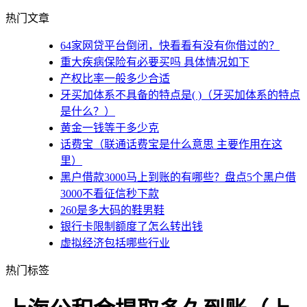
热门文章
64家网贷平台倒闭，快看看有没有你借过的？
重大疾病保险有必要买吗 具体情况如下
产权比率一般多少合适
牙买加体系不具备的特点是( )（牙买加体系的特点
是什么？）
黄金一钱等于多少克
话费宝（联通话费宝是什么意思 主要作用在这
里）
黑户借款3000马上到账的有哪些？盘点5个黑户借
3000不看征信秒下款
260是多大码的鞋男鞋
银行卡限制额度了怎么转出钱
虚拟经济包括哪些行业
热门标签