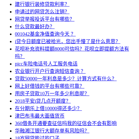
建行银行装修贷款利率？
申请过的网贷怎么注销？
网贷举报投诉平台有哪些？
什么贷款最好办？
001042基金净值查询今天 ？
i贷今日额度已被抢光，您出手慢了是什么意思？
花呗补充资料提额8000可信吗？花呗立即提额方法有
吗？
picc车险电话号人工服务电话
农业银行开户行查询短信查询 ？
贷款50000一年利息是多少？计算方式有什么？
网上好借钱的平台有哪些可靠？
用房子贷款10万一年多少利息呢？
2018平安i贷几点开额度？
在分期乐上借10000得还多少？
津巴布韦最大面值货币
360借条开通要查征信吗我的征信会不会有影响
华融湘江银行大额存单有风险吗？
18岁网贷能过的口子